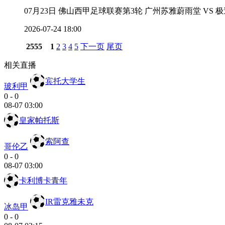
07月23日 佛山西甲足球联赛第3轮 广州苏雅蔚雨堂 VS 极
2026-07-24 18:00
2555
1
2
3
4
5
下一页
尾页
相关直播
宾托大学生
玻利甲
0
-
0
08-07 03:00
皇家帕托斯
索阿查
哥伦乙
0
-
0
08-07 03:00
卡利博卡青年
IR雷克雅未克
冰岛甲
0
-
0