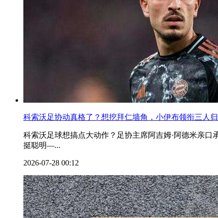
科索沃足协动真格了？想挖拜仁墙角，小伊布领衔三人归
科索沃足球想搞点大动作？足协主席阿吉姆·阿德米亲口
挺聪明—...
2026-07-28 00:12