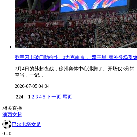
乔宇闪电破门助徐州1-0力克南京，"双子星"替补登场引
7月4日的苏超夜战，徐州奥体中心沸腾了。开场仅3分
空当，一记...
2026-07-05 04:04
224
1
2
3
4
5
下一页
尾页
相关直播
澳西女超
巴尔卡塔女足
0
-
0