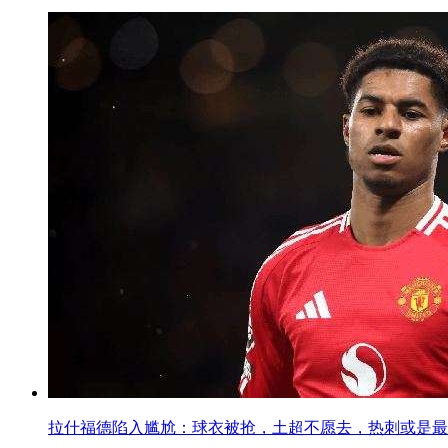
拉什福德陷入尴尬：球衣被抢，土超不愿去，热刺或是最