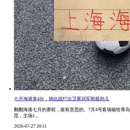
七月海港拿4分，德比战打出卫冕冠军那股劲儿
翻翻海港七月的赛程，挺有意思的。7月4号客场输给青岛
昆，主场1...
2026-07-27 20:11