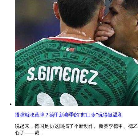
捂嘴就吃黄牌？德甲新赛季的“封口令”玩得挺温和
说起来，德国足协这回搞了个新动作。新赛季德甲、德乙
心了——裁...