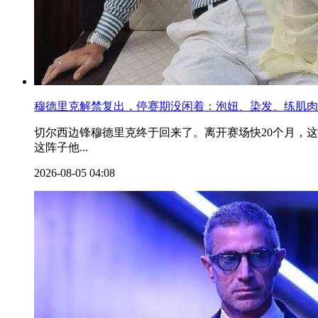
穆德里克解禁复出，停赛期没闲着：泡妞、染发、练肌肉
切尔西边锋穆德里克终于回来了。离开赛场快20个月，这
这阵子他...
2026-08-05 04:08