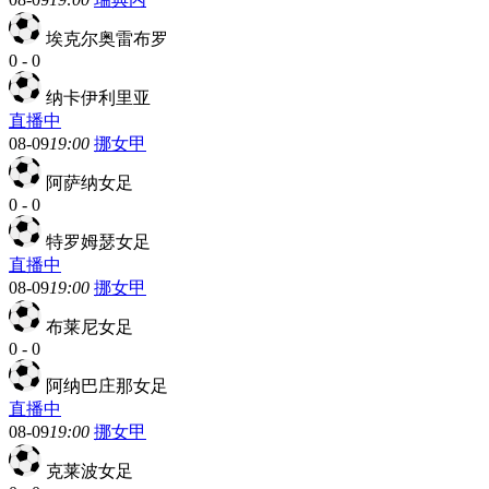
埃克尔奥雷布罗
0
-
0
纳卡伊利里亚
直播中
08-09
19:00
挪女甲
阿萨纳女足
0
-
0
特罗姆瑟女足
直播中
08-09
19:00
挪女甲
布莱尼女足
0
-
0
阿纳巴庄那女足
直播中
08-09
19:00
挪女甲
克莱波女足