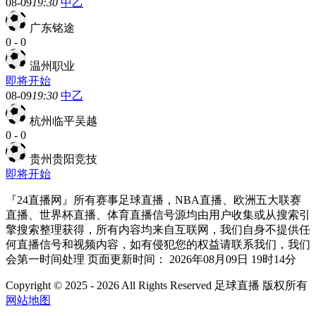
08-09
19:30
中乙
广东铭途
0
-
0
温州职业
即将开始
08-09
19:30
中乙
杭州临平吴越
0
-
0
贵州贵阳竞技
即将开始
『24直播网』所有赛事足球直播，NBA直播、欧洲五大联赛
直播、世界杯直播、体育直播信号源均由用户收集或从搜索引
擎搜索整理获得，所有内容均来自互联网，我们自身不提供任
何直播信号和视频内容，如有侵犯您的权益请联系我们，我们
会第一时间处理 页面更新时间： 2026年08月09日 19时14分
Copyright © 2025 - 2026 All Rights Reserved 足球直播 版权所有
网站地图