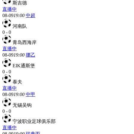
斯吉德
直播中
08-09
19:00
中超
河南队
0
-
0
青岛西海岸
直播中
08-09
19:00
挪乙
EIK通斯堡
0
-
0
泰夫
直播中
08-09
19:00
中甲
无锡吴钩
0
-
0
宁波职业足球俱乐部
直播中
08-09
19:00
瑞典丙