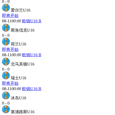
0
-
0
爱尔兰U16
即将开始
08-11
00:00
欧锦U16 B
斯洛伐克U16
0
-
0
荷兰U16
即将开始
08-11
00:00
欧锦U16 B
北马其顿U16
0
-
0
瑞士U16
即将开始
08-11
00:00
欧锦U16 B
冰岛U16
0
-
0
塞浦路斯U16