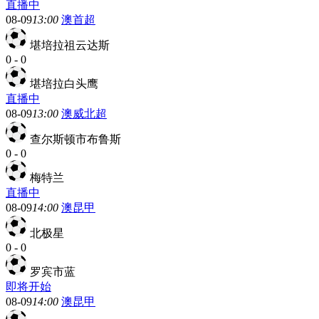
直播中
08-09
13:00
澳首超
堪培拉祖云达斯
0
-
0
堪培拉白头鹰
直播中
08-09
13:00
澳威北超
查尔斯顿市布鲁斯
0
-
0
梅特兰
直播中
08-09
14:00
澳昆甲
北极星
0
-
0
罗宾市蓝
即将开始
08-09
14:00
澳昆甲