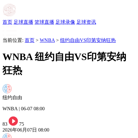
首页
足球直播
篮球直播
足球录像
足球资讯
当前位置:
首页
>
WNBA
>
纽约自由VS印第安纳狂热
WNBA 纽约自由VS印第安纳
狂热
纽约自由
WNBA | 06-07 08:00
83
75
2026年06月07日 08:00