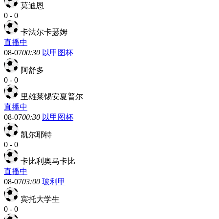
莫迪恩
0
-
0
卡法尔卡瑟姆
直播中
08-07
00:30
以甲图杯
阿舒多
0
-
0
里雄莱锡安夏普尔
直播中
08-07
00:30
以甲图杯
凯尔耶特
0
-
0
卡比利奥马卡比
直播中
08-07
03:00
玻利甲
宾托大学生
0
-
0