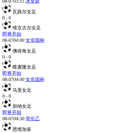
08-07
03:15
冰女超
瓦路尔女足
0
-
0
维京古尔女足
即将开始
08-07
04:00
女非国杯
佛得角女足
0
-
0
喀麦隆女足
即将开始
08-07
04:00
女非国杯
马里女足
0
-
0
加纳女足
即将开始
08-07
04:30
哥伦乙
恩维加多