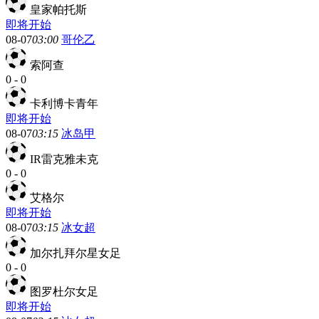
皇家帕托斯
即将开始
08-07
03:00
哥伦乙
索阿查
0
-
0
卡利博卡青年
即将开始
08-07
03:15
冰岛甲
IR雷克雅未克
0
-
0
艾格尔
即将开始
08-07
03:15
冰女超
加尔扎拜尔星女足
0
-
0
图罗杜尔女足
即将开始