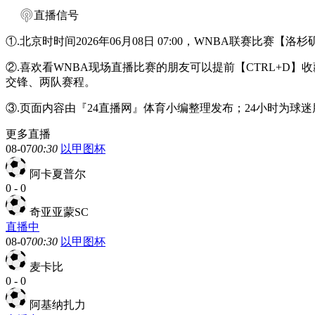
直播信号
①.北京时时间2026年06月08日 07:00，WNBA联赛比赛
②.喜欢看WNBA现场直播比赛的朋友可以提前【CTRL+D
交锋、两队赛程。
③.页面内容由『24直播网』体育小编整理发布；24小时为球
更多直播
08-07
00:30
以甲图杯
阿卡夏普尔
0
-
0
奇亚亚蒙SC
直播中
08-07
00:30
以甲图杯
麦卡比
0
-
0
阿基纳扎力