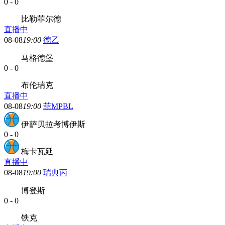
0
-
0
比勒菲尔德
直播中
08-08
19:00
德乙
马格德堡
0
-
0
布伦瑞克
直播中
08-08
19:00
菲MPBL
伊萨贝拉考博伊斯
0
-
0
梅卡瓦延
直播中
08-08
19:00
瑞典丙
博登斯
0
-
0
铁克