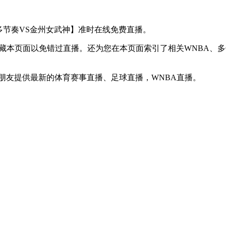
【多伦多节奏VS金州女武神】准时在线免费直播。
】收藏本页面以免错过直播。还为您在本页面索引了相关WNBA
迷朋友提供最新的体育赛事直播、足球直播，WNBA直播。