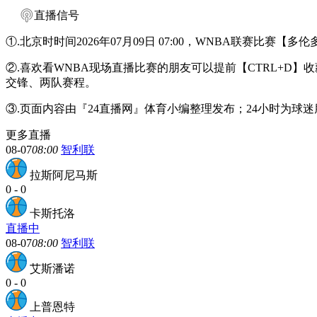
直播信号
①.北京时时间2026年07月09日 07:00，WNBA联赛比赛
②.喜欢看WNBA现场直播比赛的朋友可以提前【CTRL+D
交锋、两队赛程。
③.页面内容由『24直播网』体育小编整理发布；24小时为球
更多直播
08-07
08:00
智利联
拉斯阿尼马斯
0
-
0
卡斯托洛
直播中
08-07
08:00
智利联
艾斯潘诺
0
-
0
上普恩特