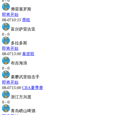
0
-
0
弗雷塞罗斯
即将开始
08-07
10:15
墨联
富尔萨雷吉亚
0
-
0
多拉多斯
即将开始
08-07
13:00
泰篮联
布吉海浪
0
-
0
素攀武里狙击手
即将开始
08-07
15:00
CBA夏季赛
浙江方兴渡
0
-
0
青岛崂山啤酒