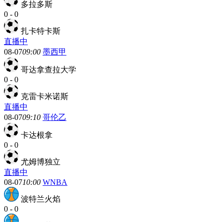
多拉多斯
0
-
0
扎卡特卡斯
直播中
08-07
09:00
墨西甲
哥达拿查拉大学
0
-
0
克雷卡米诺斯
直播中
08-07
09:10
哥伦乙
卡达根拿
0
-
0
尤姆博独立
直播中
08-07
10:00
WNBA
波特兰火焰
0
-
0