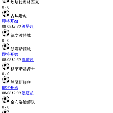
坎培拉奥林匹克
0
-
0
古玛老虎
即将开始
08-08
12:30
澳塔超
德文波特城
0
-
0
朗赛斯顿城
即将开始
08-08
12:30
澳塔超
格莱诺基骑士
0
-
0
兰瑟斯顿联
即将开始
08-08
12:30
澳塔超
金布洛治狮队
0
-
0