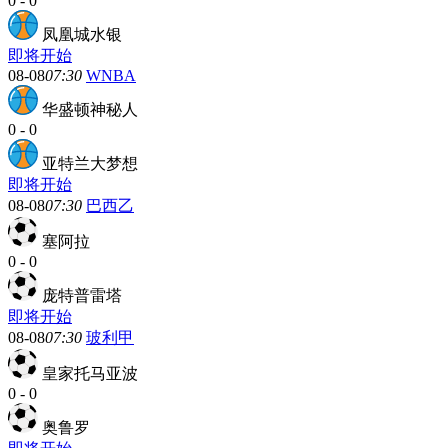
0
-
0
凤凰城水银
即将开始
08-08
07:30
WNBA
华盛顿神秘人
0
-
0
亚特兰大梦想
即将开始
08-08
07:30
巴西乙
塞阿拉
0
-
0
庞特普雷塔
即将开始
08-08
07:30
玻利甲
皇家托马亚波
0
-
0
奥鲁罗