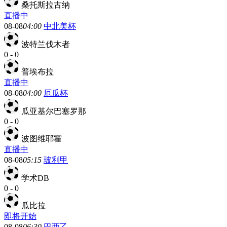
桑托斯拉古纳
直播中
08-08
04:00
中北美杯
波特兰伐木者
0
-
0
普埃布拉
直播中
08-08
04:00
厄瓜杯
瓜亚基尔巴塞罗那
0
-
0
波图维耶霍
直播中
08-08
05:15
玻利甲
学术DB
0
-
0
瓜比拉
即将开始
08-08
06:30
巴西乙