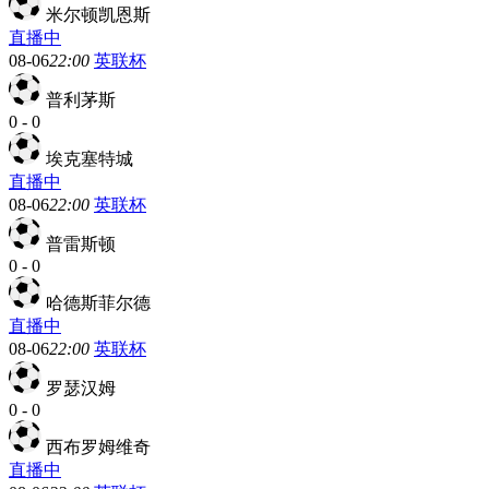
米尔顿凯恩斯
直播中
08-06
22:00
英联杯
普利茅斯
0
-
0
埃克塞特城
直播中
08-06
22:00
英联杯
普雷斯顿
0
-
0
哈德斯菲尔德
直播中
08-06
22:00
英联杯
罗瑟汉姆
0
-
0
西布罗姆维奇
直播中