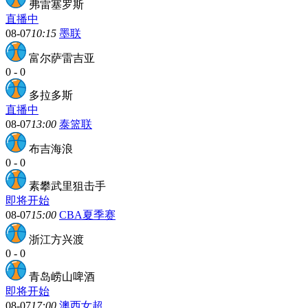
弗雷塞罗斯
直播中
08-07
10:15
墨联
富尔萨雷吉亚
0
-
0
多拉多斯
直播中
08-07
13:00
泰篮联
布吉海浪
0
-
0
素攀武里狙击手
即将开始
08-07
15:00
CBA夏季赛
浙江方兴渡
0
-
0
青岛崂山啤酒
即将开始
08-07
17:00
澳西女超