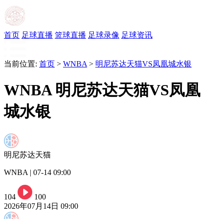
首页
足球直播
篮球直播
足球录像
足球资讯
当前位置:
首页
>
WNBA
>
明尼苏达天猫VS凤凰城水银
WNBA 明尼苏达天猫VS凤凰
城水银
明尼苏达天猫
WNBA | 07-14 09:00
104
100
2026年07月14日 09:00