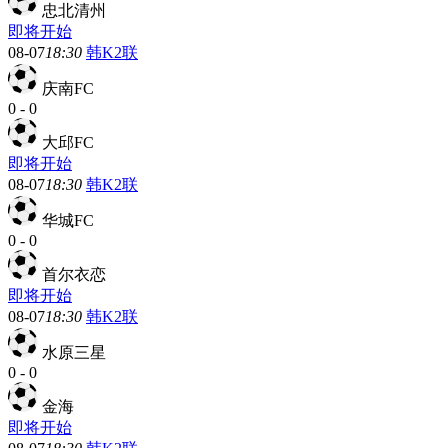
忠北清州
即将开始
08-07
18:30
韩K2联
庆南FC
0
-
0
大邱FC
即将开始
08-07
18:30
韩K2联
华城FC
0
-
0
首尔衣恋
即将开始
08-07
18:30
韩K2联
水原三星
0
-
0
金海
即将开始