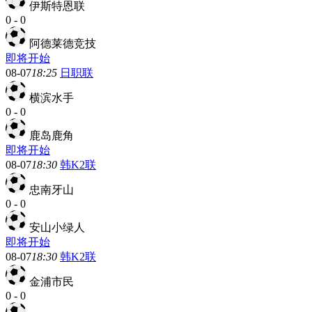
伊斯特恩联
0
-
0
阿德莱德竞技
即将开始
08-07
18:25
日职联
横滨水手
0
-
0
鹿岛鹿角
即将开始
08-07
18:30
韩K2联
忠南牙山
0
-
0
安山小绿人
即将开始
08-07
18:30
韩K2联
金浦市民
0
-
0