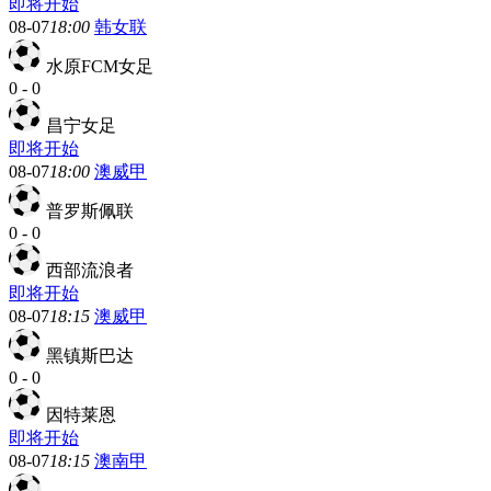
即将开始
08-07
18:00
韩女联
水原FCM女足
0
-
0
昌宁女足
即将开始
08-07
18:00
澳威甲
普罗斯佩联
0
-
0
西部流浪者
即将开始
08-07
18:15
澳威甲
黑镇斯巴达
0
-
0
因特莱恩
即将开始
08-07
18:15
澳南甲