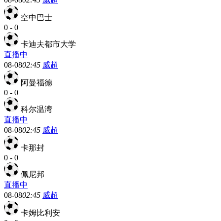
空中巴士
0
-
0
卡迪夫都市大学
直播中
08-08
02:45
威超
阿曼福德
0
-
0
科尔温湾
直播中
08-08
02:45
威超
卡那封
0
-
0
佩尼邦
直播中
08-08
02:45
威超
卡姆比利安