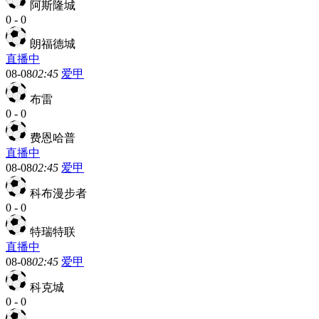
阿斯隆城
0
-
0
朗福德城
直播中
08-08
02:45
爱甲
布雷
0
-
0
费恩哈普
直播中
08-08
02:45
爱甲
科布漫步者
0
-
0
特瑞特联
直播中
08-08
02:45
爱甲
科克城
0
-
0