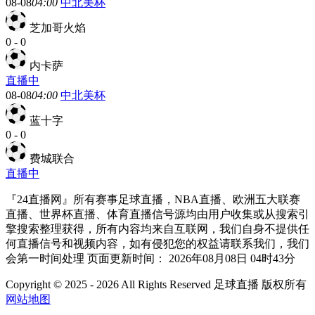
08-08
04:00
中北美杯
芝加哥火焰
0
-
0
内卡萨
直播中
08-08
04:00
中北美杯
蓝十字
0
-
0
费城联合
直播中
『24直播网』所有赛事足球直播，NBA直播、欧洲五大联赛
直播、世界杯直播、体育直播信号源均由用户收集或从搜索引
擎搜索整理获得，所有内容均来自互联网，我们自身不提供任
何直播信号和视频内容，如有侵犯您的权益请联系我们，我们
会第一时间处理 页面更新时间： 2026年08月08日 04时43分
Copyright © 2025 - 2026 All Rights Reserved 足球直播 版权所有
网站地图