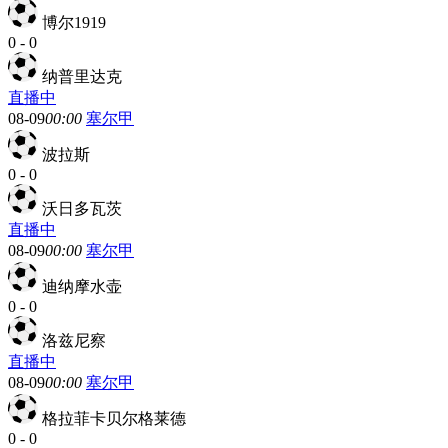
博尔1919
0
-
0
纳普里达克
直播中
08-09
00:00
塞尔甲
波拉斯
0
-
0
沃日多瓦茨
直播中
08-09
00:00
塞尔甲
迪纳摩水壶
0
-
0
洛兹尼察
直播中
08-09
00:00
塞尔甲
格拉菲卡贝尔格莱德
0
-
0