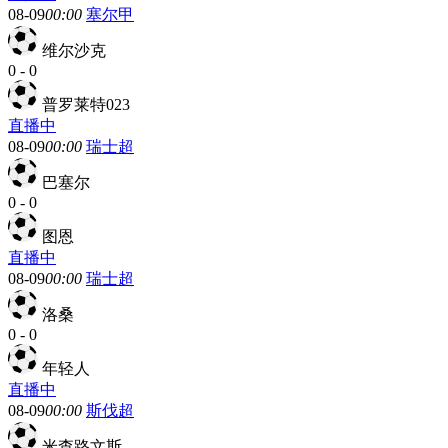
08-09
00:00
塞尔甲
维尔沙克
0
-
0
普罗莱特023
直播中
08-09
00:00
瑞士超
巴塞尔
0
-
0
图恩
直播中
08-09
00:00
瑞士超
洛桑
0
-
0
年轻人
直播中
08-09
00:00
斯伐超
米查路文斯