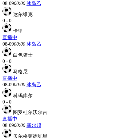
08-09
00:00
冰岛乙
达尔维克
0
-
0
卡里
直播中
08-09
00:00
冰岛乙
白色骑士
0
-
0
马格尼
直播中
08-09
00:00
冰岛乙
科玛库尔
0
-
0
图罗杜尔沃尔古
直播中
08-09
00:00
塞尔超
贝尔格莱德红星