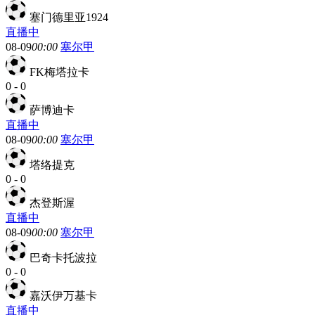
塞门德里亚1924
直播中
08-09
00:00
塞尔甲
FK梅塔拉卡
0
-
0
萨博迪卡
直播中
08-09
00:00
塞尔甲
塔络提克
0
-
0
杰登斯渥
直播中
08-09
00:00
塞尔甲
巴奇卡托波拉
0
-
0
嘉沃伊万基卡
直播中