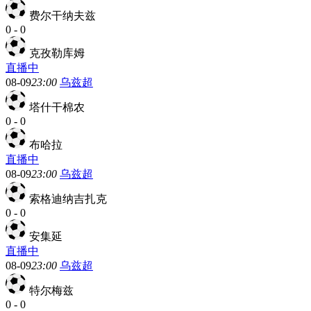
费尔干纳夫兹
0
-
0
克孜勒库姆
直播中
08-09
23:00
乌兹超
塔什干棉农
0
-
0
布哈拉
直播中
08-09
23:00
乌兹超
索格迪纳吉扎克
0
-
0
安集延
直播中
08-09
23:00
乌兹超
特尔梅兹
0
-
0