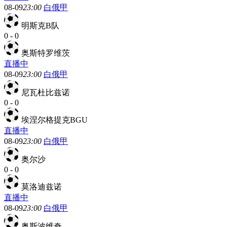
08-09
23:00
白俄甲
明斯克B队
0
-
0
奥斯特罗维茨
直播中
08-09
23:00
白俄甲
尼瓦杜比兹诺
0
-
0
埃涅尔格提克BGU
直播中
08-09
23:00
白俄甲
奥尔沙
0
-
0
莫洛迪兹诺
直播中
08-09
23:00
白俄甲
奥斯波维奇