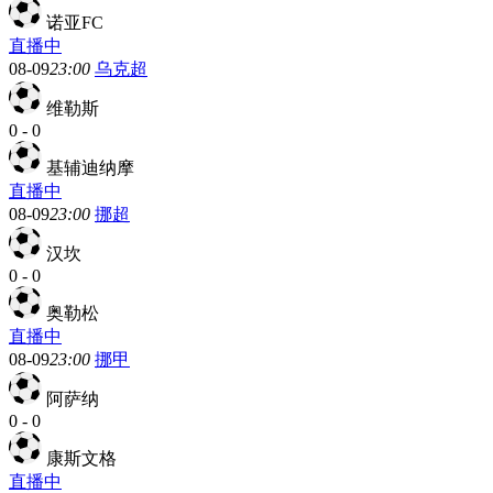
诺亚FC
直播中
08-09
23:00
乌克超
维勒斯
0
-
0
基辅迪纳摩
直播中
08-09
23:00
挪超
汉坎
0
-
0
奥勒松
直播中
08-09
23:00
挪甲
阿萨纳
0
-
0
康斯文格
直播中