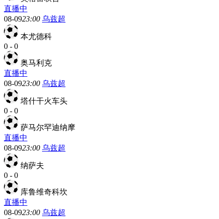
直播中
08-09
23:00
乌兹超
本尤德科
0
-
0
奥马利克
直播中
08-09
23:00
乌兹超
塔什干火车头
0
-
0
萨马尔罕迪纳摩
直播中
08-09
23:00
乌兹超
纳萨夫
0
-
0
库鲁维奇科坎
直播中
08-09
23:00
乌兹超