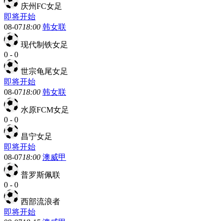
庆州FC女足
即将开始
08-07
18:00
韩女联
现代制铁女足
0
-
0
世宗龟尾女足
即将开始
08-07
18:00
韩女联
水原FCM女足
0
-
0
昌宁女足
即将开始
08-07
18:00
澳威甲
普罗斯佩联
0
-
0
西部流浪者
即将开始