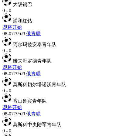
大阪钢巴
0
-
0
浦和红钻
即将开始
08-07
19:00
俄青联
阿尔玛兹安泰青年队
0
-
0
诺夫哥罗德青年队
即将开始
08-07
19:00
俄青联
莫斯科切尔塔诺沃青年队
0
-
0
喀山鲁宾青年队
即将开始
08-07
19:00
俄青联
莫斯科中央陆军青年队
0
-
0