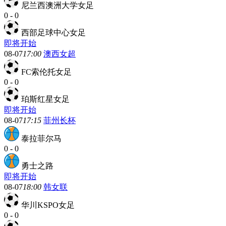
尼兰西澳洲大学女足
0
-
0
西部足球中心女足
即将开始
08-07
17:00
澳西女超
FC索伦托女足
0
-
0
珀斯红星女足
即将开始
08-07
17:15
菲州长杯
泰拉菲尔马
0
-
0
勇士之路
即将开始
08-07
18:00
韩女联
华川KSPO女足
0
-
0