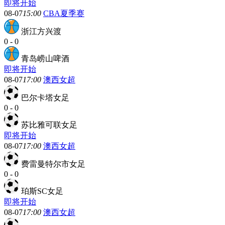
即将开始
08-07
15:00
CBA夏季赛
浙江方兴渡
0
-
0
青岛崂山啤酒
即将开始
08-07
17:00
澳西女超
巴尔卡塔女足
0
-
0
苏比雅可联女足
即将开始
08-07
17:00
澳西女超
费雷曼特尔市女足
0
-
0
珀斯SC女足
即将开始
08-07
17:00
澳西女超