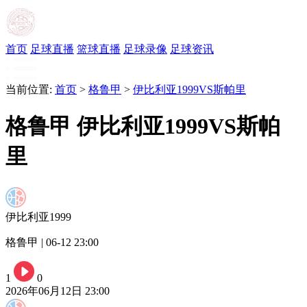
首页
足球直播
篮球直播
足球录像
足球资讯
当前位置:
首页
>
格鲁甲
>
伊比利亚1999VS斯帕里
格鲁甲 伊比利亚1999VS斯帕
里
伊比利亚1999
格鲁甲 | 06-12 23:00
1
0
2026年06月12日 23:00