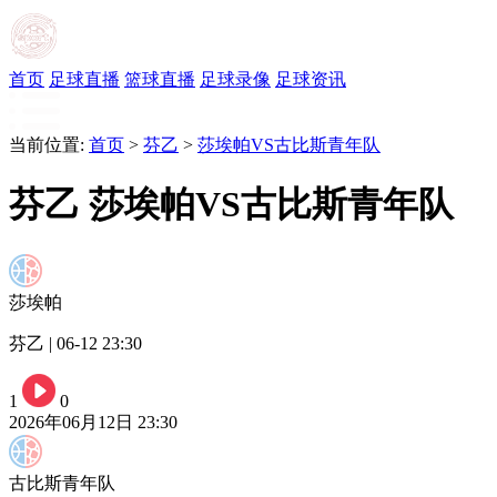
首页
足球直播
篮球直播
足球录像
足球资讯
当前位置:
首页
>
芬乙
>
莎埃帕VS古比斯青年队
芬乙 莎埃帕VS古比斯青年队
莎埃帕
芬乙 | 06-12 23:30
1
0
2026年06月12日 23:30
古比斯青年队