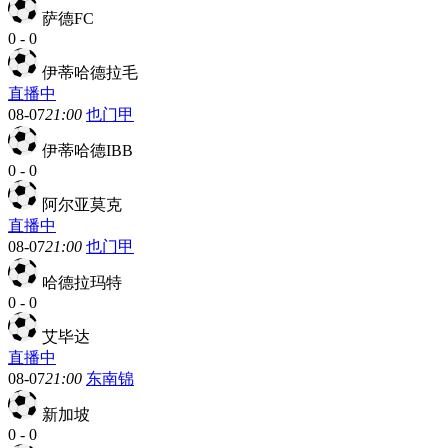
萨德FC
0
-
0
伊蒂哈德拉毛
直播中
08-07
21:00
也门甲
伊蒂哈德IBB
0
-
0
阿尔亚莫克
直播中
08-07
21:00
也门甲
哈德拉玛特
0
-
0
艾毕达
直播中
08-07
21:00
东南锦
新加坡
0
-
0