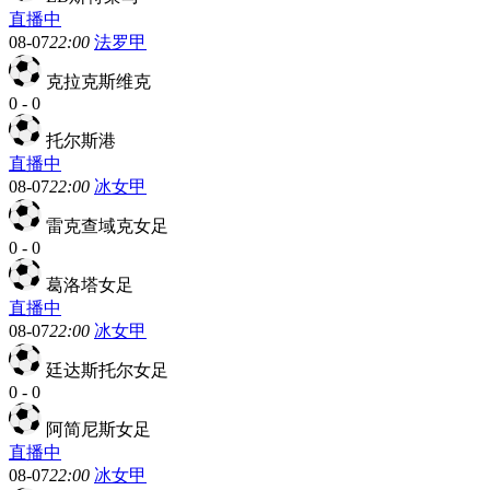
直播中
08-07
22:00
法罗甲
克拉克斯维克
0
-
0
托尔斯港
直播中
08-07
22:00
冰女甲
雷克查域克女足
0
-
0
葛洛塔女足
直播中
08-07
22:00
冰女甲
廷达斯托尔女足
0
-
0
阿简尼斯女足
直播中
08-07
22:00
冰女甲