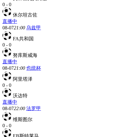
0
-
0
休尔坦古佐
直播中
08-07
21:00
乌兹甲
FA共和国
0
-
0
努库斯咸海
直播中
08-07
21:00
也统杯
阿里塔泽
0
-
0
沃达特
直播中
08-07
22:00
法罗甲
维斯图尔
0
-
0
EB斯特莱马