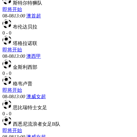
斯特尔特狮队
即将开始
08-08
13:00
澳首超
布伦达贝拉
0
-
0
塔格拉诺联
即将开始
08-08
13:00
澳西甲
金斯利西部
0
-
0
格韦卢普
即将开始
08-08
13:00
澳威女超
思比瑞特士女足
0
-
0
西悉尼流浪者女足B队
即将开始
08-08
13:00
澳威女超