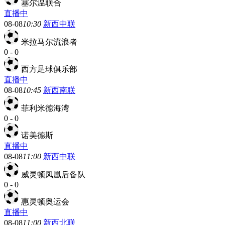
塞尔温联合
直播中
08-08
10:30
新西中联
米拉马尔流浪者
0
-
0
西方足球俱乐部
直播中
08-08
10:45
新西南联
菲利米德海湾
0
-
0
诺美德斯
直播中
08-08
11:00
新西中联
威灵顿凤凰后备队
0
-
0
惠灵顿奥运会
直播中
08-08
11:00
新西北联