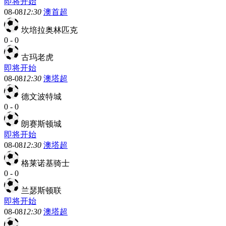
即将开始
08-08
12:30
澳首超
坎培拉奥林匹克
0
-
0
古玛老虎
即将开始
08-08
12:30
澳塔超
德文波特城
0
-
0
朗赛斯顿城
即将开始
08-08
12:30
澳塔超
格莱诺基骑士
0
-
0
兰瑟斯顿联
即将开始
08-08
12:30
澳塔超