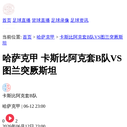
首页
足球直播
篮球直播
足球录像
足球资讯
当前位置:
首页
>
哈萨克甲
>
卡斯比阿克套B队VS图兰突厥斯
坦
哈萨克甲 卡斯比阿克套B队VS
图兰突厥斯坦
卡斯比阿克套B队
哈萨克甲 | 06-12 23:00
0
2
2026年06月12日 23:00