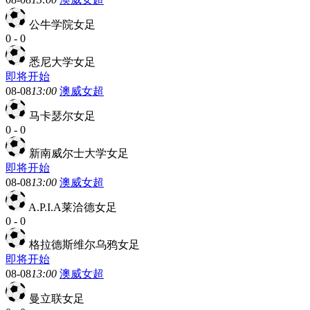
公牛学院女足
0
-
0
悉尼大学女足
即将开始
08-08
13:00
澳威女超
马卡瑟尔女足
0
-
0
新南威尔士大学女足
即将开始
08-08
13:00
澳威女超
A.P.I.A莱洽德女足
0
-
0
格拉德斯维尔乌鸦女足
即将开始
08-08
13:00
澳威女超
曼立联女足