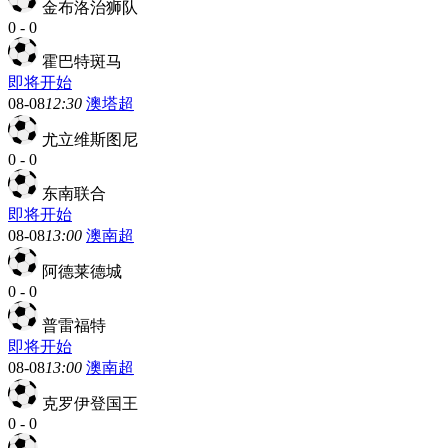
金布洛治狮队
0
-
0
霍巴特斑马
即将开始
08-08
12:30
澳塔超
尤立维斯图尼
0
-
0
东南联合
即将开始
08-08
13:00
澳南超
阿德莱德城
0
-
0
普雷福特
即将开始
08-08
13:00
澳南超
克罗伊登国王
0
-
0