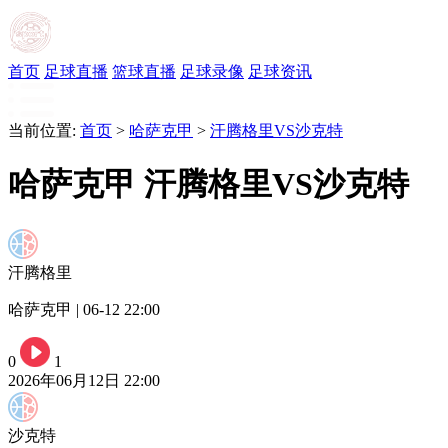
首页
足球直播
篮球直播
足球录像
足球资讯
当前位置:
首页
>
哈萨克甲
>
汗腾格里VS沙克特
哈萨克甲 汗腾格里VS沙克特
汗腾格里
哈萨克甲 | 06-12 22:00
0
1
2026年06月12日 22:00
沙克特