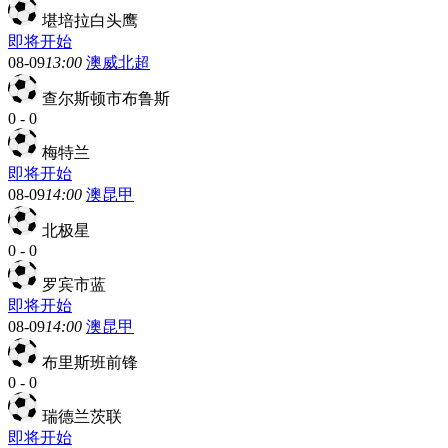
堪培拉白头鹰
即将开始
08-09
13:00
澳威北超
查尔斯顿市布鲁斯
0
-
0
梅特兰
即将开始
08-09
14:00
澳昆甲
北极星
0
-
0
罗宾市蓝
即将开始
08-09
14:00
澳昆甲
布里斯班前锋
0
-
0
瑞德兰茨联
即将开始