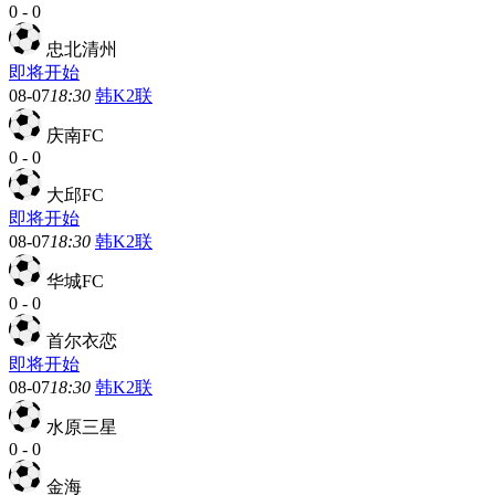
0
-
0
忠北清州
即将开始
08-07
18:30
韩K2联
庆南FC
0
-
0
大邱FC
即将开始
08-07
18:30
韩K2联
华城FC
0
-
0
首尔衣恋
即将开始
08-07
18:30
韩K2联
水原三星
0
-
0
金海