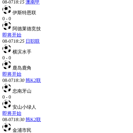
08-07
18:15
澳南甲
伊斯特恩联
0
-
0
阿德莱德竞技
即将开始
08-07
18:25
日职联
横滨水手
0
-
0
鹿岛鹿角
即将开始
08-07
18:30
韩K2联
忠南牙山
0
-
0
安山小绿人
即将开始
08-07
18:30
韩K2联
金浦市民