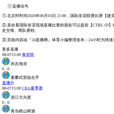
直播信号
①.北京时时间2026年06月03日 21:00，国际友谊联赛比赛【
②.喜欢看国际友谊现场直播比赛的朋友可以提前【CTRL+D
史交锋、两队赛程。
③.页面内容由『24直播网』体育小编整理发布；24小时为
更多直播
08-07
13:00
泰篮联
布吉海浪
0
-
0
素攀武里狙击手
直播中
08-07
15:00
CBA夏季赛
浙江方兴渡
0
-
0
青岛崂山啤酒