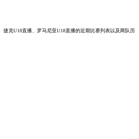
捷克U18直播、罗马尼亚U18直播的近期比赛列表以及两队历