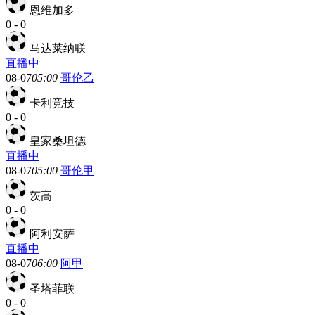
恩维加多
0
-
0
马达莱纳联
直播中
08-07
05:00
哥伦乙
卡利竞技
0
-
0
皇家桑坦德
直播中
08-07
05:00
哥伦甲
茨高
0
-
0
阿利安萨
直播中
08-07
06:00
阿甲
圣塔菲联
0
-
0