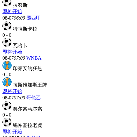
拉努斯
即将开始
08-07
06:00
墨西甲
特拉斯卡拉
0
-
0
瓦哈卡
即将开始
08-07
07:00
WNBA
印第安纳狂热
0
-
0
拉斯维加斯王牌
即将开始
08-07
07:00
哥伦乙
奥尔索马尔索
0
-
0
锡帕基拉老虎
即将开始