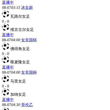
直播中
08-07
03:15
冰女超
瓦路尔女足
0
-
0
维京古尔女足
直播中
08-07
04:00
女非国杯
佛得角女足
0
-
0
喀麦隆女足
直播中
08-07
04:00
女非国杯
马里女足
0
-
0
加纳女足
直播中
08-07
04:30
哥伦乙