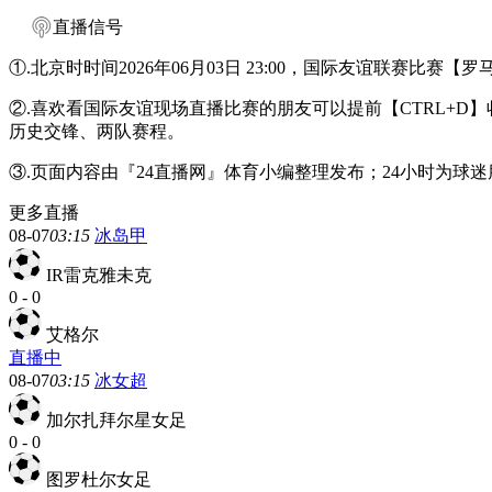
直播信号
①.北京时时间2026年06月03日 23:00，国际友谊联赛比赛【
②.喜欢看国际友谊现场直播比赛的朋友可以提前【CTRL+D
历史交锋、两队赛程。
③.页面内容由『24直播网』体育小编整理发布；24小时为
更多直播
08-07
03:15
冰岛甲
IR雷克雅未克
0
-
0
艾格尔
直播中
08-07
03:15
冰女超
加尔扎拜尔星女足
0
-
0
图罗杜尔女足