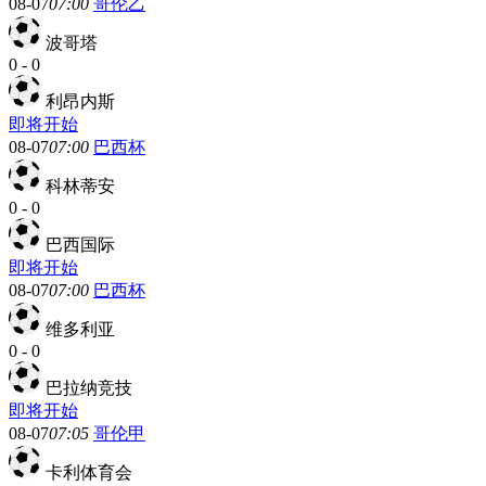
08-07
07:00
哥伦乙
波哥塔
0
-
0
利昂内斯
即将开始
08-07
07:00
巴西杯
科林蒂安
0
-
0
巴西国际
即将开始
08-07
07:00
巴西杯
维多利亚
0
-
0
巴拉纳竞技
即将开始
08-07
07:05
哥伦甲
卡利体育会