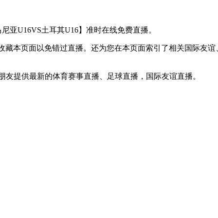
罗马尼亚U16VS土耳其U16】准时在线免费直播。
】收藏本页面以免错过直播。还为您在本页面索引了相关国际友谊、
球迷朋友提供最新的体育赛事直播、足球直播，国际友谊直播。