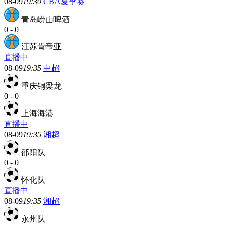
08-09
19:30
CBA夏季赛
青岛崂山啤酒
0
-
0
江苏肯帝亚
直播中
08-09
19:35
中超
重庆铜梁龙
0
-
0
上海海港
直播中
08-09
19:35
湘超
邵阳队
0
-
0
怀化队
直播中
08-09
19:35
湘超
永州队