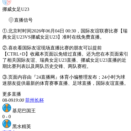
挪威女足U23
直播信号
①.北京时时间2026年06月04日 00:30，国际友谊联赛比赛【瑞
典女足U23VS挪威女足U23】准时在线免费直播。
②.喜欢看国际友谊现场直播比赛的朋友可以提前
【CTRL+D】收藏本页面以免错过直播。还为您在本页面索引
了相关国际友谊、瑞典女足U23直播、挪威女足U23直播的近
期比赛列表以及两队历史交锋、两队赛程。
③.页面内容由『24直播网』体育小编整理发布；24小时为球
迷朋友提供最新的体育赛事直播、足球直播，国际友谊直播。
更多直播
08-09
19:00
菲州长杯
基尼巴国王
0
-
0
黑水精英