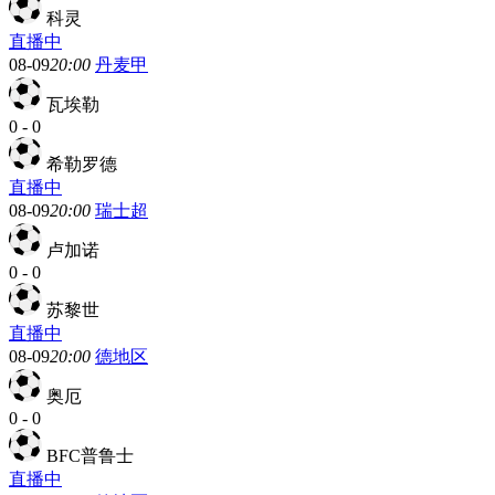
科灵
直播中
08-09
20:00
丹麦甲
瓦埃勒
0
-
0
希勒罗德
直播中
08-09
20:00
瑞士超
卢加诺
0
-
0
苏黎世
直播中
08-09
20:00
德地区
奥厄
0
-
0
BFC普鲁士
直播中