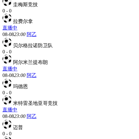
圭梅斯竞技
0
-
0
拉费尔拿
直播中
08-08
23:00
阿乙
贝尔格拉诺防卫队
0
-
0
阿尔米兰提布朗
直播中
08-08
23:00
阿乙
玛德恩
0
-
0
米特雷圣地亚哥竞技
直播中
08-08
23:00
阿乙
迈普
0
-
0