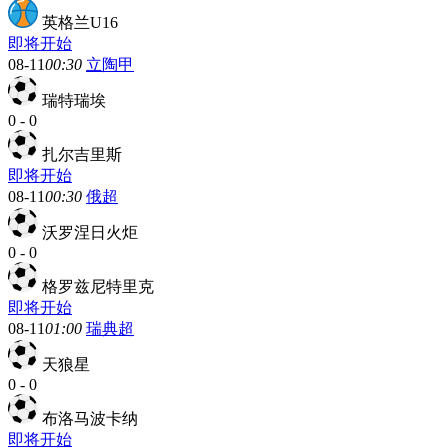
英格兰U16
即将开始
08-11
00:30
立陶甲
瑞特瑞埃
0
-
0
扎尔吉里斯
即将开始
08-11
00:30
俄超
沃罗涅日火炬
0
-
0
格罗兹尼特里克
即将开始
08-11
01:00
瑞典超
天狼星
0
-
0
布洛马波卡纳
即将开始