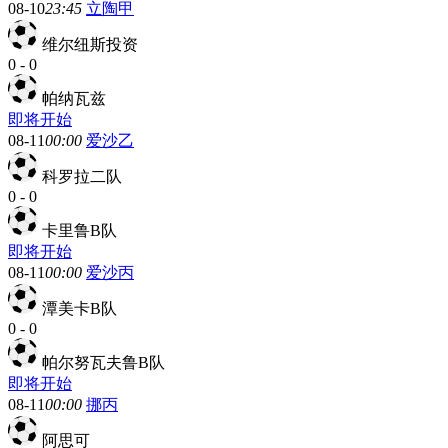
08-10
23:45
立陶甲
维尔纽斯投资
0
-
0
帕纳瓦兹
即将开始
08-11
00:00
爱沙乙
科罗拉二队
0
-
0
卡里鲁B队
即将开始
08-11
00:00
爱沙丙
潭美卡B队
0
-
0
帕尔努瓦夫鲁B队
即将开始
08-11
00:00
挪丙
阿思可