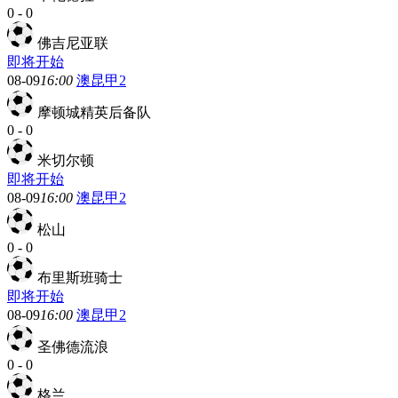
0
-
0
佛吉尼亚联
即将开始
08-09
16:00
澳昆甲2
摩顿城精英后备队
0
-
0
米切尔顿
即将开始
08-09
16:00
澳昆甲2
松山
0
-
0
布里斯班骑士
即将开始
08-09
16:00
澳昆甲2
圣佛德流浪
0
-
0
格兰