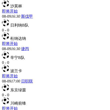
沙莫林
即将开始
08-09
16:30
斯伐甲
日利纳B队
0
-
0
杜纳达纳
即将开始
08-09
16:30
捷丙
辛宁B队
0
-
0
波兰卡
即将开始
08-09
17:00
日职联
东京绿茵
0
-
0
川崎前锋
即将开始