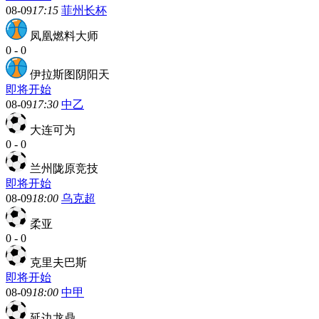
08-09
17:15
菲州长杯
凤凰燃料大师
0
-
0
伊拉斯图阴阳天
即将开始
08-09
17:30
中乙
大连可为
0
-
0
兰州陇原竞技
即将开始
08-09
18:00
乌克超
柔亚
0
-
0
克里夫巴斯
即将开始
08-09
18:00
中甲
延边龙鼎