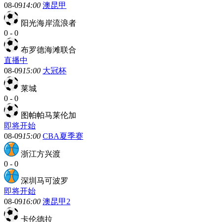
08-09
14:00
澳昆甲
阳光海岸流浪者
0
-
0
布罗德海滩联合
直播中
08-09
15:00
大冠杯
莱城
0
-
0
图帕帕马莱伦加
即将开始
08-09
15:00
CBA夏季赛
浙江方兴渡
0
-
0
深圳马可波罗
即将开始
08-09
16:00
澳昆甲2
卡伦德拉