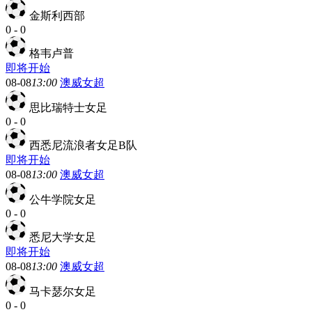
金斯利西部
0
-
0
格韦卢普
即将开始
08-08
13:00
澳威女超
思比瑞特士女足
0
-
0
西悉尼流浪者女足B队
即将开始
08-08
13:00
澳威女超
公牛学院女足
0
-
0
悉尼大学女足
即将开始
08-08
13:00
澳威女超
马卡瑟尔女足
0
-
0