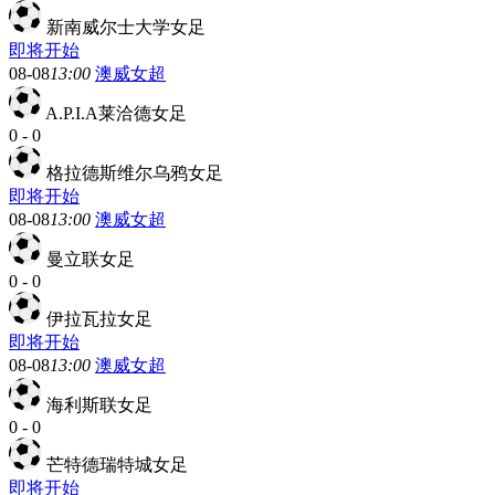
新南威尔士大学女足
即将开始
08-08
13:00
澳威女超
A.P.I.A莱洽德女足
0
-
0
格拉德斯维尔乌鸦女足
即将开始
08-08
13:00
澳威女超
曼立联女足
0
-
0
伊拉瓦拉女足
即将开始
08-08
13:00
澳威女超
海利斯联女足
0
-
0
芒特德瑞特城女足
即将开始