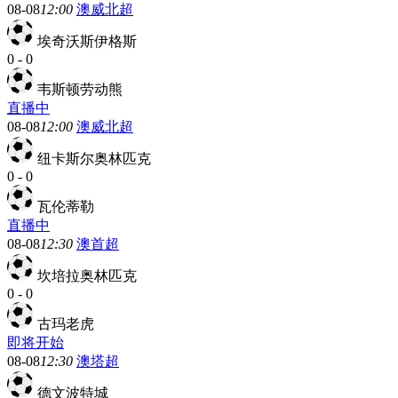
08-08
12:00
澳威北超
埃奇沃斯伊格斯
0
-
0
韦斯顿劳动熊
直播中
08-08
12:00
澳威北超
纽卡斯尔奥林匹克
0
-
0
瓦伦蒂勒
直播中
08-08
12:30
澳首超
坎培拉奥林匹克
0
-
0
古玛老虎
即将开始
08-08
12:30
澳塔超
德文波特城