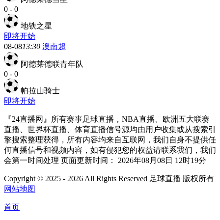
0
-
0
地铁之星
即将开始
08-08
13:30
澳南超
阿德莱德联青年队
0
-
0
帕拉山骑士
即将开始
『24直播网』所有赛事足球直播，NBA直播、欧洲五大联赛
直播、世界杯直播、体育直播信号源均由用户收集或从搜索引
擎搜索整理获得，所有内容均来自互联网，我们自身不提供任
何直播信号和视频内容，如有侵犯您的权益请联系我们，我们
会第一时间处理 页面更新时间： 2026年08月08日 12时19分
Copyright © 2025 - 2026 All Rights Reserved 足球直播 版权所有
网站地图
首页