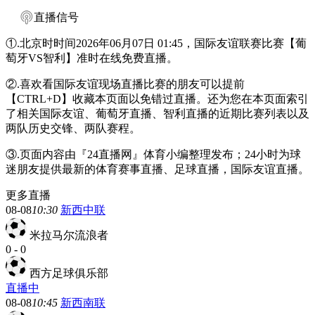
直播信号
①.北京时时间2026年06月07日 01:45，国际友谊联赛比赛【葡
萄牙VS智利】准时在线免费直播。
②.喜欢看国际友谊现场直播比赛的朋友可以提前
【CTRL+D】收藏本页面以免错过直播。还为您在本页面索引
了相关国际友谊、葡萄牙直播、智利直播的近期比赛列表以及
两队历史交锋、两队赛程。
③.页面内容由『24直播网』体育小编整理发布；24小时为球
迷朋友提供最新的体育赛事直播、足球直播，国际友谊直播。
更多直播
08-08
10:30
新西中联
米拉马尔流浪者
0
-
0
西方足球俱乐部
直播中
08-08
10:45
新西南联