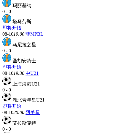
玛丽基纳
0
-
0
塔马劳斯
即将开始
08-10
19:00
菲MPBL
马尼拉之星
0
-
0
圣胡安骑士
即将开始
08-10
19:30
中U21
上海海港U21
0
-
0
湖北青年星U21
即将开始
08-10
20:00
阿美超
艾拉斯克特
0
-
0