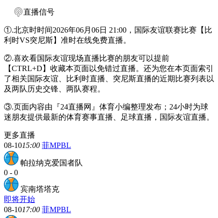
直播信号
①.北京时时间2026年06月06日 21:00，国际友谊联赛比赛【比
利时VS突尼斯】准时在线免费直播。
②.喜欢看国际友谊现场直播比赛的朋友可以提前
【CTRL+D】收藏本页面以免错过直播。还为您在本页面索引
了相关国际友谊、比利时直播、突尼斯直播的近期比赛列表以
及两队历史交锋、两队赛程。
③.页面内容由『24直播网』体育小编整理发布；24小时为球
迷朋友提供最新的体育赛事直播、足球直播，国际友谊直播。
更多直播
08-10
15:00
菲MPBL
帕拉纳克爱国者队
0
-
0
宾南塔塔克
即将开始
08-10
17:00
菲MPBL