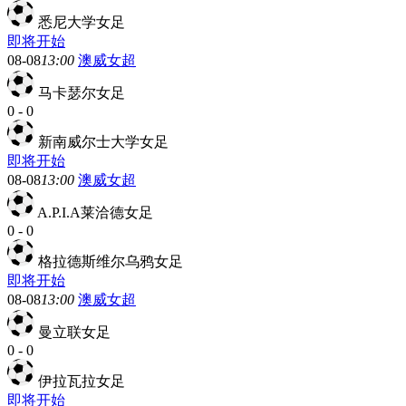
悉尼大学女足
即将开始
08-08
13:00
澳威女超
马卡瑟尔女足
0
-
0
新南威尔士大学女足
即将开始
08-08
13:00
澳威女超
A.P.I.A莱洽德女足
0
-
0
格拉德斯维尔乌鸦女足
即将开始
08-08
13:00
澳威女超
曼立联女足
0
-
0
伊拉瓦拉女足
即将开始