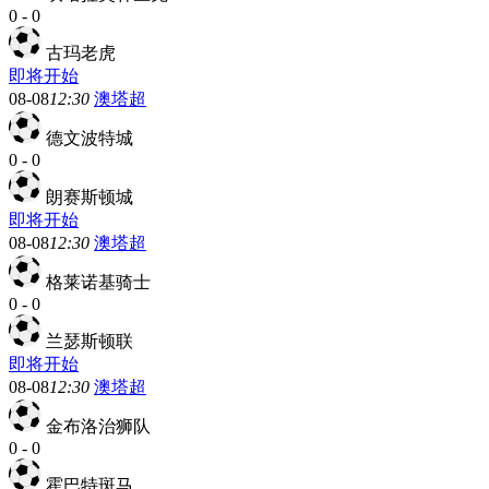
0
-
0
古玛老虎
即将开始
08-08
12:30
澳塔超
德文波特城
0
-
0
朗赛斯顿城
即将开始
08-08
12:30
澳塔超
格莱诺基骑士
0
-
0
兰瑟斯顿联
即将开始
08-08
12:30
澳塔超
金布洛治狮队
0
-
0
霍巴特斑马