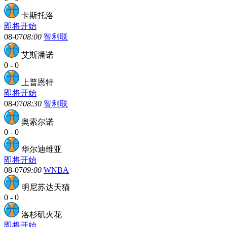
卡斯托洛
即将开始
08-07
08:00
智利联
艾斯潘诺
0
-
0
上普恩特
即将开始
08-07
08:30
智利联
奥索尔诺
0
-
0
华尔迪维亚
即将开始
08-07
09:00
WNBA
明尼苏达天猫
0
-
0
洛杉矶火花
即将开始