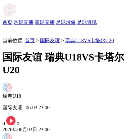
首页
足球直播
篮球直播
足球录像
足球资讯
当前位置:
首页
>
国际友谊
>
瑞典U18VS卡塔尔U20
国际友谊 瑞典U18VS卡塔尔
U20
瑞典U18
国际友谊 | 06-03 23:00
0
0
2026年06月03日 23:00