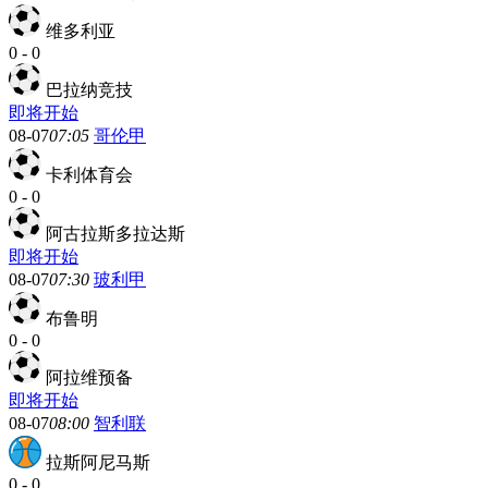
维多利亚
0
-
0
巴拉纳竞技
即将开始
08-07
07:05
哥伦甲
卡利体育会
0
-
0
阿古拉斯多拉达斯
即将开始
08-07
07:30
玻利甲
布鲁明
0
-
0
阿拉维预备
即将开始
08-07
08:00
智利联
拉斯阿尼马斯
0
-
0