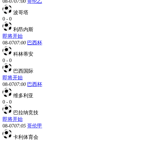
08-07
07:00
哥伦乙
波哥塔
0
-
0
利昂内斯
即将开始
08-07
07:00
巴西杯
科林蒂安
0
-
0
巴西国际
即将开始
08-07
07:00
巴西杯
维多利亚
0
-
0
巴拉纳竞技
即将开始
08-07
07:05
哥伦甲
卡利体育会