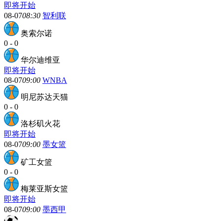
即将开始
08-07
08:30
智利联
奥索尔诺
0
-
0
华尔迪维亚
即将开始
08-07
09:00
WNBA
明尼苏达天猫
0
-
0
洛杉矶火花
即将开始
08-07
09:00
墨女篮
矿工女篮
0
-
0
梅莱亚斯女篮
即将开始
08-07
09:00
墨西甲