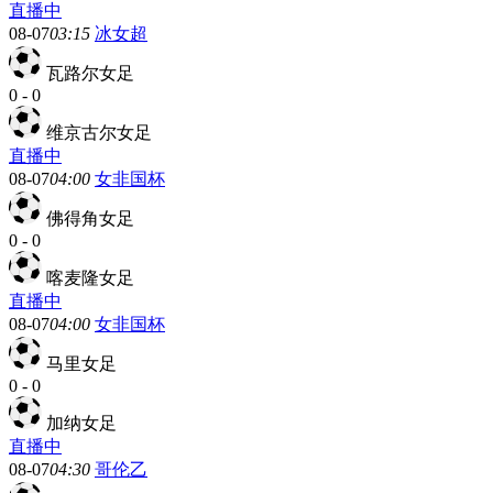
直播中
08-07
03:15
冰女超
瓦路尔女足
0
-
0
维京古尔女足
直播中
08-07
04:00
女非国杯
佛得角女足
0
-
0
喀麦隆女足
直播中
08-07
04:00
女非国杯
马里女足
0
-
0
加纳女足
直播中
08-07
04:30
哥伦乙