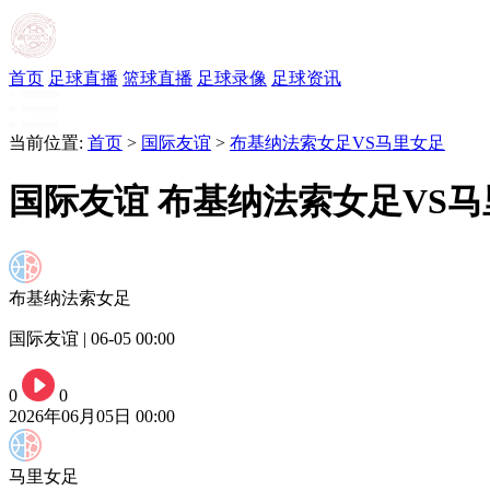
首页
足球直播
篮球直播
足球录像
足球资讯
当前位置:
首页
>
国际友谊
>
布基纳法索女足VS马里女足
国际友谊 布基纳法索女足VS
布基纳法索女足
国际友谊 | 06-05 00:00
0
0
2026年06月05日 00:00
马里女足