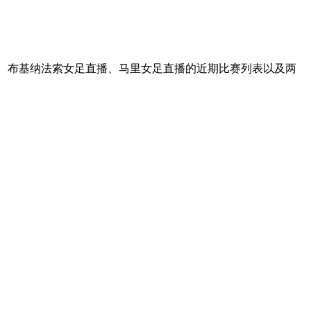
谊、布基纳法索女足直播、马里女足直播的近期比赛列表以及两