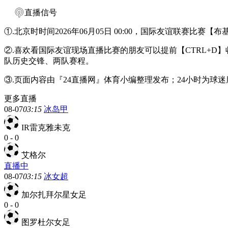
直播信号
①.北京时时间2026年06月05日 00:00，国际友谊联赛比
②.喜欢看国际友谊现场直播比赛的朋友可以提前【CTRL+
队历史交锋、两队赛程。
③.页面内容由『24直播网』体育小编整理发布；24小时为
更多直播
08-07
03:15
冰岛甲
IR雷克雅未克
0
-
0
艾格尔
直播中
08-07
03:15
冰女超
加尔扎拜尔星女足
0
-
0
图罗杜尔女足