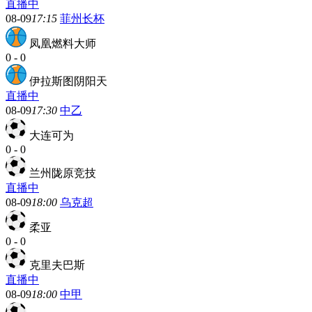
直播中
08-09
17:15
菲州长杯
凤凰燃料大师
0
-
0
伊拉斯图阴阳天
直播中
08-09
17:30
中乙
大连可为
0
-
0
兰州陇原竞技
直播中
08-09
18:00
乌克超
柔亚
0
-
0
克里夫巴斯
直播中
08-09
18:00
中甲