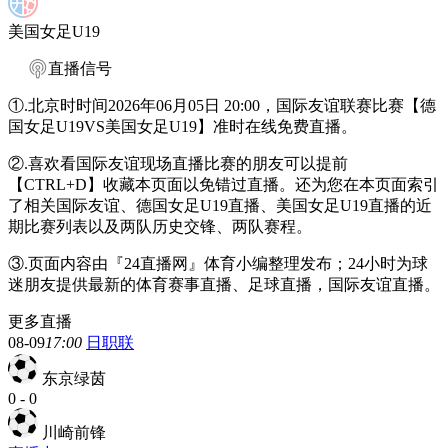
美国女足U19
直播信号
①.北京时时间2026年06月05日 20:00，国际友谊联赛比赛【德
国女足U19VS美国女足U19】准时在线免费直播。
②.喜欢看国际友谊现场直播比赛的朋友可以提前
【CTRL+D】收藏本页面以免错过直播。还为您在本页面索引
了相关国际友谊、德国女足U19直播、美国女足U19直播的近
期比赛列表以及两队历史交锋、两队赛程。
③.页面内容由『24直播网』体育小编整理发布；24小时为球
迷朋友提供最新的体育赛事直播、足球直播，国际友谊直播。
更多直播
08-09
17:00
日职联
东京绿茵
0
-
0
川崎前锋