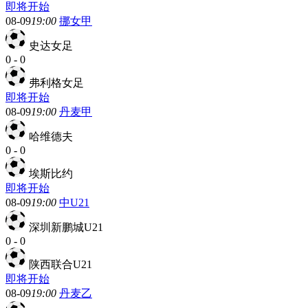
即将开始
08-09
19:00
挪女甲
史达女足
0
-
0
弗利格女足
即将开始
08-09
19:00
丹麦甲
哈维德夫
0
-
0
埃斯比约
即将开始
08-09
19:00
中U21
深圳新鹏城U21
0
-
0
陕西联合U21
即将开始
08-09
19:00
丹麦乙