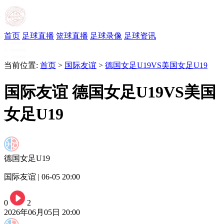
首页
足球直播
篮球直播
足球录像
足球资讯
当前位置:
首页
>
国际友谊
>
德国女足U19VS美国女足U19
国际友谊 德国女足U19VS美国
女足U19
德国女足U19
国际友谊 | 06-05 20:00
0
2
2026年06月05日 20:00