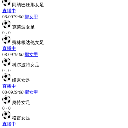
阿纳巴庄那女足
直播中
08-09
19:00
挪女甲
克莱波女足
0
-
0
费林根达伦女足
直播中
08-09
19:00
挪女甲
科尔波特女足
0
-
0
维京女足
直播中
08-09
19:00
挪女甲
奥特女足
0
-
0
格雷女足
直播中