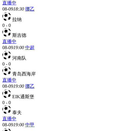
直播中
08-09
18:30
挪乙
拉纳
0
-
0
斯吉德
直播中
08-09
19:00
中超
河南队
0
-
0
青岛西海岸
直播中
08-09
19:00
挪乙
EIK通斯堡
0
-
0
泰夫
直播中
08-09
19:00
中甲