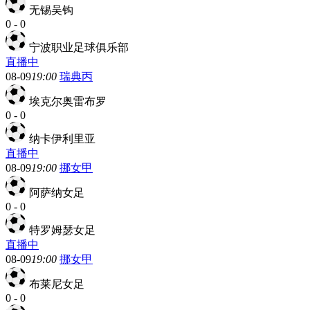
无锡吴钩
0
-
0
宁波职业足球俱乐部
直播中
08-09
19:00
瑞典丙
埃克尔奥雷布罗
0
-
0
纳卡伊利里亚
直播中
08-09
19:00
挪女甲
阿萨纳女足
0
-
0
特罗姆瑟女足
直播中
08-09
19:00
挪女甲
布莱尼女足
0
-
0