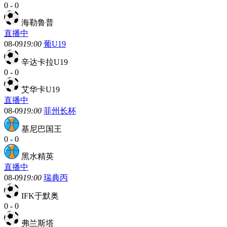
0
-
0
海勒鲁普
直播中
08-09
19:00
葡U19
辛达卡拉U19
0
-
0
艾华卡U19
直播中
08-09
19:00
菲州长杯
基尼巴国王
0
-
0
黑水精英
直播中
08-09
19:00
瑞典丙
IFK于默奥
0
-
0
弗兰斯塔