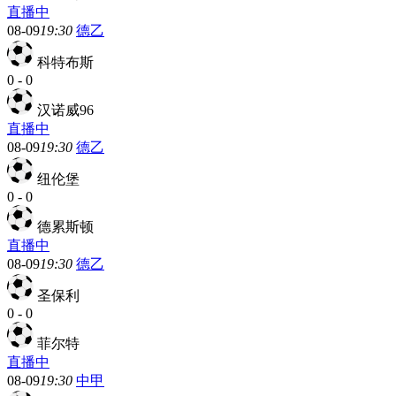
直播中
08-09
19:30
德乙
科特布斯
0
-
0
汉诺威96
直播中
08-09
19:30
德乙
纽伦堡
0
-
0
德累斯顿
直播中
08-09
19:30
德乙
圣保利
0
-
0
菲尔特
直播中
08-09
19:30
中甲