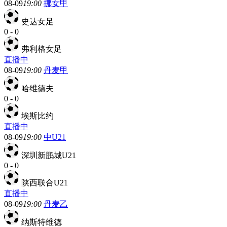
08-09
19:00
挪女甲
史达女足
0
-
0
弗利格女足
直播中
08-09
19:00
丹麦甲
哈维德夫
0
-
0
埃斯比约
直播中
08-09
19:00
中U21
深圳新鹏城U21
0
-
0
陕西联合U21
直播中
08-09
19:00
丹麦乙
纳斯特维德