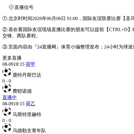
直播信号
①.北京时时间2026年06月06日 01:00，国际友谊联赛比
②.喜欢看国际友谊现场直播比赛的朋友可以提前【CTRL+
交锋、两队赛程。
③.页面内容由『24直播网』体育小编整理发布；24小时为
更多直播
08-09
18:15
荷甲
鹿特丹斯巴达
0
-
0
费耶诺德
直播中
08-09
18:15
荷乙
马斯特里赫特
0
-
0
乌德勒支青年队