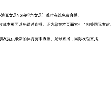
赛【科特迪瓦女足VS佛得角女足】准时在线免费直播。
D】收藏本页面以免错过直播。还为您在本页面索引了相关国际友
球迷朋友提供最新的体育赛事直播、足球直播，国际友谊直播。