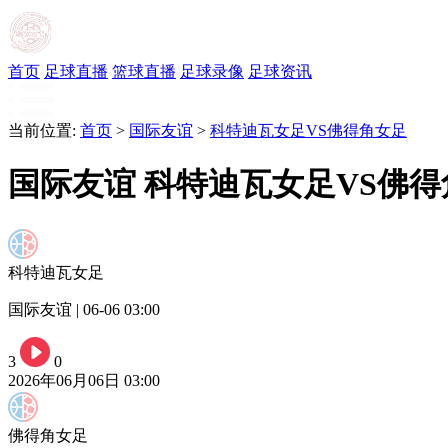
首页
足球直播
篮球直播
足球录像
足球资讯
当前位置:
首页
>
国际友谊
>
科特迪瓦女足VS佛得角女足
国际友谊 科特迪瓦女足VS佛
科特迪瓦女足
国际友谊 | 06-06 03:00
3
0
2026年06月06日 03:00
佛得角女足