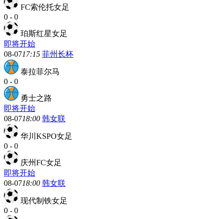
FC索伦托女足
0
-
0
珀斯红星女足
即将开始
08-07
17:15
菲州长杯
泰拉菲尔马
0
-
0
勇士之路
即将开始
08-07
18:00
韩女联
华川KSPO女足
0
-
0
庆州FC女足
即将开始
08-07
18:00
韩女联
现代制铁女足
0
-
0