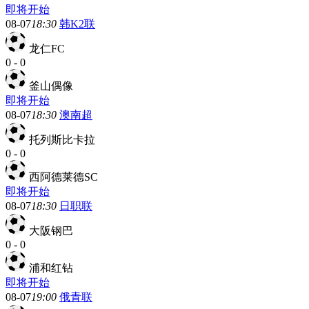
即将开始
08-07
18:30
韩K2联
龙仁FC
0
-
0
釜山偶像
即将开始
08-07
18:30
澳南超
托列斯比卡拉
0
-
0
西阿德莱德SC
即将开始
08-07
18:30
日职联
大阪钢巴
0
-
0
浦和红钻
即将开始
08-07
19:00
俄青联