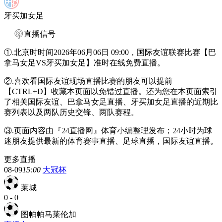
牙买加女足
直播信号
①.北京时时间2026年06月06日 09:00，国际友谊联赛比赛【巴
拿马女足VS牙买加女足】准时在线免费直播。
②.喜欢看国际友谊现场直播比赛的朋友可以提前
【CTRL+D】收藏本页面以免错过直播。还为您在本页面索引
了相关国际友谊、巴拿马女足直播、牙买加女足直播的近期比
赛列表以及两队历史交锋、两队赛程。
③.页面内容由『24直播网』体育小编整理发布；24小时为球
迷朋友提供最新的体育赛事直播、足球直播，国际友谊直播。
更多直播
08-09
15:00
大冠杯
莱城
0
-
0
图帕帕马莱伦加