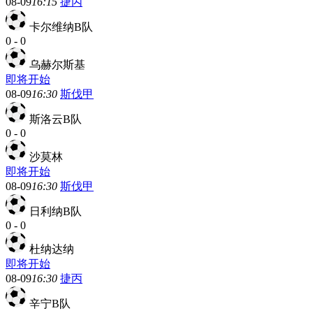
08-09
16:15
捷丙
卡尔维纳B队
0
-
0
乌赫尔斯基
即将开始
08-09
16:30
斯伐甲
斯洛云B队
0
-
0
沙莫林
即将开始
08-09
16:30
斯伐甲
日利纳B队
0
-
0
杜纳达纳
即将开始
08-09
16:30
捷丙
辛宁B队