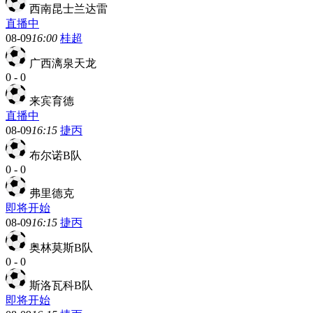
西南昆士兰达雷
直播中
08-09
16:00
桂超
广西漓泉天龙
0
-
0
来宾育德
直播中
08-09
16:15
捷丙
布尔诺B队
0
-
0
弗里德克
即将开始
08-09
16:15
捷丙
奥林莫斯B队
0
-
0
斯洛瓦科B队
即将开始