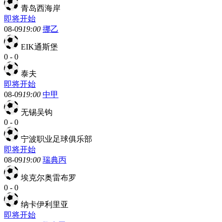
青岛西海岸
即将开始
08-09
19:00
挪乙
EIK通斯堡
0
-
0
泰夫
即将开始
08-09
19:00
中甲
无锡吴钩
0
-
0
宁波职业足球俱乐部
即将开始
08-09
19:00
瑞典丙
埃克尔奥雷布罗
0
-
0
纳卡伊利里亚
即将开始