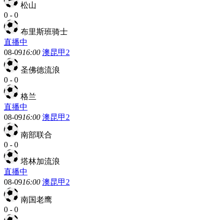
松山
0
-
0
布里斯班骑士
直播中
08-09
16:00
澳昆甲2
圣佛德流浪
0
-
0
格兰
直播中
08-09
16:00
澳昆甲2
南部联合
0
-
0
塔林加流浪
直播中
08-09
16:00
澳昆甲2
南国老鹰
0
-
0