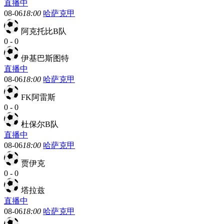
直播中
08-06
18:00
哈萨克甲
阿克托比B队
0
-
0
伊基巴斯图特
直播中
08-06
18:00
哈萨克甲
FK阿雷斯
0
-
0
杜保尔B队
直播中
08-06
18:00
哈萨克甲
贾伊克
0
-
0
塔拉兹
直播中
08-06
18:00
哈萨克甲