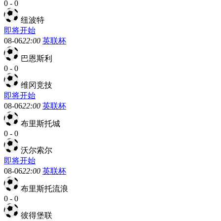
0
-
0
纽波特
即将开始
08-06
22:00
英联杯
巴恩斯利
0
-
0
维冈竞技
即将开始
08-06
22:00
英联杯
布里斯托城
0
-
0
沃尔索尔
即将开始
08-06
22:00
英联杯
布里斯托流浪
0
-
0
彼得堡联