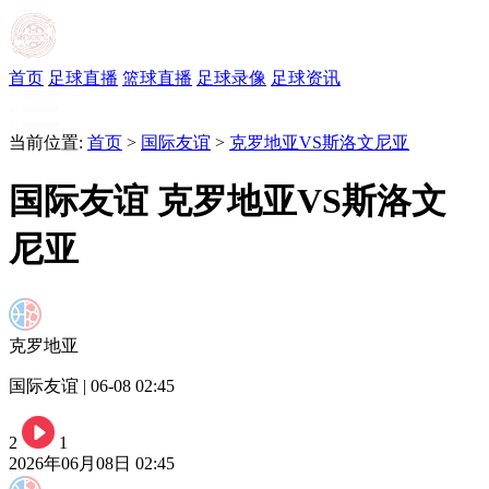
首页
足球直播
篮球直播
足球录像
足球资讯
当前位置:
首页
>
国际友谊
>
克罗地亚VS斯洛文尼亚
国际友谊 克罗地亚VS斯洛文
尼亚
克罗地亚
国际友谊 | 06-08 02:45
2
1
2026年06月08日 02:45