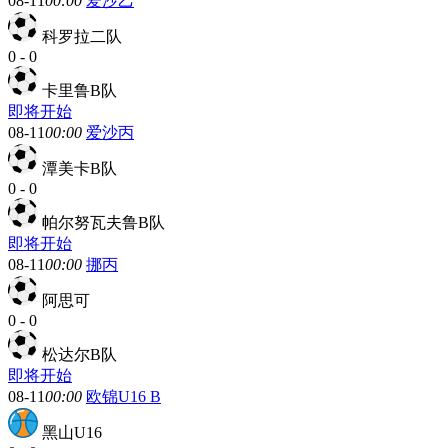
08-11
00:00
爱沙乙
科罗拉二队
0
-
0
卡里鲁B队
即将开始
08-11
00:00
爱沙丙
潭美卡B队
0
-
0
帕尔努瓦夫鲁B队
即将开始
08-11
00:00
挪丙
阿思可
0
-
0
松达尔B队
即将开始
08-11
00:00
欧锦U16 B
黑山U16