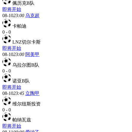
佩历克B队
即将开始
08-10
23:00
乌克超
卡帕迪
0
-
0
LNZ切尔卡斯
即将开始
08-10
23:00
阿美甲
乌拉尔图B队
0
-
0
诺亚B队
即将开始
08-10
23:45
立陶甲
维尔纽斯投资
0
-
0
帕纳瓦兹
即将开始