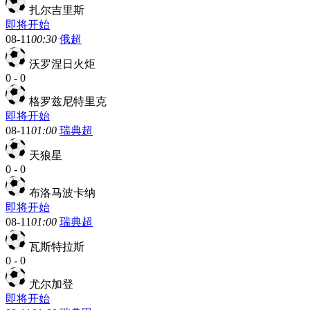
扎尔吉里斯
即将开始
08-11
00:30
俄超
沃罗涅日火炬
0
-
0
格罗兹尼特里克
即将开始
08-11
01:00
瑞典超
天狼星
0
-
0
布洛马波卡纳
即将开始
08-11
01:00
瑞典超
瓦斯特拉斯
0
-
0
尤尔加登
即将开始