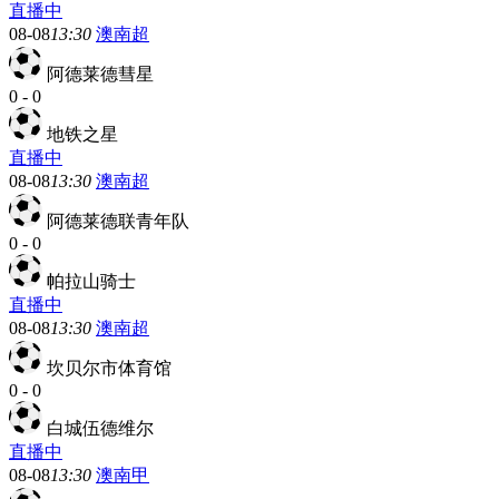
直播中
08-08
13:30
澳南超
阿德莱德彗星
0
-
0
地铁之星
直播中
08-08
13:30
澳南超
阿德莱德联青年队
0
-
0
帕拉山骑士
直播中
08-08
13:30
澳南超
坎贝尔市体育馆
0
-
0
白城伍德维尔
直播中
08-08
13:30
澳南甲