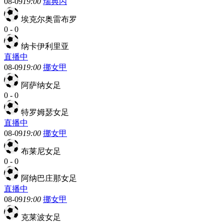
08-09
19:00
瑞典丙
埃克尔奥雷布罗
0
-
0
纳卡伊利里亚
直播中
08-09
19:00
挪女甲
阿萨纳女足
0
-
0
特罗姆瑟女足
直播中
08-09
19:00
挪女甲
布莱尼女足
0
-
0
阿纳巴庄那女足
直播中
08-09
19:00
挪女甲
克莱波女足