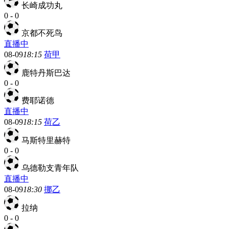
长崎成功丸
0
-
0
京都不死鸟
直播中
08-09
18:15
荷甲
鹿特丹斯巴达
0
-
0
费耶诺德
直播中
08-09
18:15
荷乙
马斯特里赫特
0
-
0
乌德勒支青年队
直播中
08-09
18:30
挪乙
拉纳
0
-
0