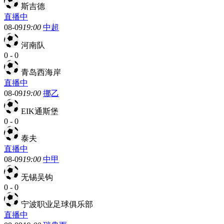
斯吉德
直播中
08-09
19:00
中超
河南队
0
-
0
青岛西海岸
直播中
08-09
19:00
挪乙
EIK通斯堡
0
-
0
泰夫
直播中
08-09
19:00
中甲
无锡吴钩
0
-
0
宁波职业足球俱乐部
直播中