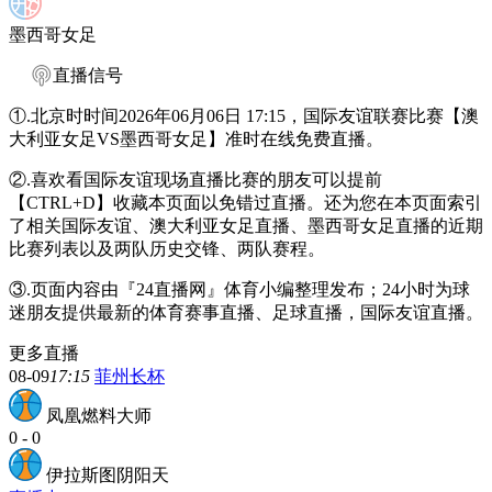
墨西哥女足
直播信号
①.北京时时间2026年06月06日 17:15，国际友谊联赛比赛【澳
大利亚女足VS墨西哥女足】准时在线免费直播。
②.喜欢看国际友谊现场直播比赛的朋友可以提前
【CTRL+D】收藏本页面以免错过直播。还为您在本页面索引
了相关国际友谊、澳大利亚女足直播、墨西哥女足直播的近期
比赛列表以及两队历史交锋、两队赛程。
③.页面内容由『24直播网』体育小编整理发布；24小时为球
迷朋友提供最新的体育赛事直播、足球直播，国际友谊直播。
更多直播
08-09
17:15
菲州长杯
凤凰燃料大师
0
-
0
伊拉斯图阴阳天