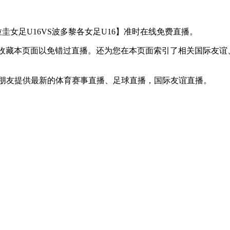
【巴拉圭女足U16VS波多黎各女足U16】准时在线免费直播。
】收藏本页面以免错过直播。还为您在本页面索引了相关国际友谊、
球迷朋友提供最新的体育赛事直播、足球直播，国际友谊直播。