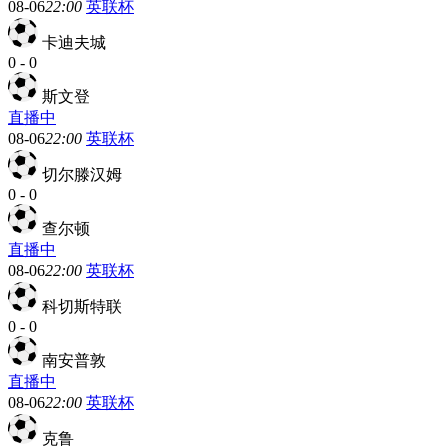
08-06
22:00
英联杯
卡迪夫城
0
-
0
斯文登
直播中
08-06
22:00
英联杯
切尔滕汉姆
0
-
0
查尔顿
直播中
08-06
22:00
英联杯
科切斯特联
0
-
0
南安普敦
直播中
08-06
22:00
英联杯
克鲁