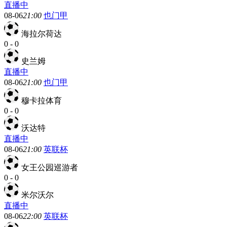
直播中
08-06
21:00
也门甲
海拉尔荷达
0
-
0
史兰姆
直播中
08-06
21:00
也门甲
穆卡拉体育
0
-
0
沃达特
直播中
08-06
21:00
英联杯
女王公园巡游者
0
-
0
米尔沃尔
直播中
08-06
22:00
英联杯