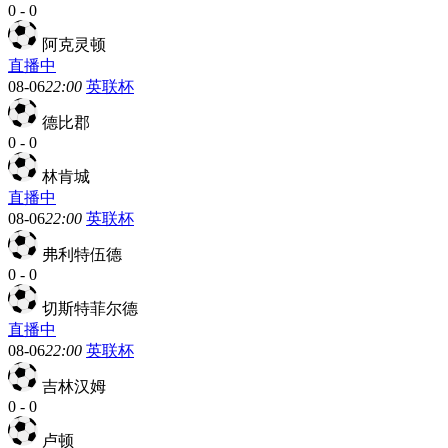
0
-
0
阿克灵顿
直播中
08-06
22:00
英联杯
德比郡
0
-
0
林肯城
直播中
08-06
22:00
英联杯
弗利特伍德
0
-
0
切斯特菲尔德
直播中
08-06
22:00
英联杯
吉林汉姆
0
-
0
卢顿