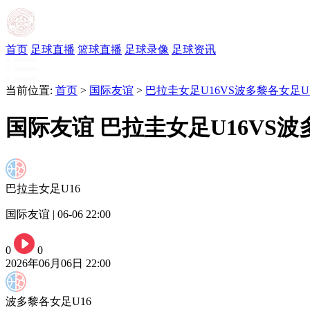
首页
足球直播
篮球直播
足球录像
足球资讯
当前位置:
首页
>
国际友谊
>
巴拉圭女足U16VS波多黎各女足U
国际友谊 巴拉圭女足U16VS波
巴拉圭女足U16
国际友谊 | 06-06 22:00
0
0
2026年06月06日 22:00
波多黎各女足U16