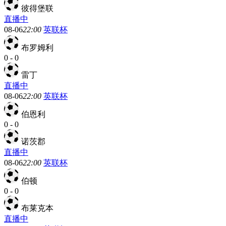
彼得堡联
直播中
08-06
22:00
英联杯
布罗姆利
0
-
0
雷丁
直播中
08-06
22:00
英联杯
伯恩利
0
-
0
诺茨郡
直播中
08-06
22:00
英联杯
伯顿
0
-
0
布莱克本
直播中