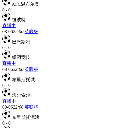
AFC温布尔登
0
-
0
纽波特
直播中
08-06
22:00
英联杯
巴恩斯利
0
-
0
维冈竞技
直播中
08-06
22:00
英联杯
布里斯托城
0
-
0
沃尔索尔
直播中
08-06
22:00
英联杯
布里斯托流浪
0
-
0