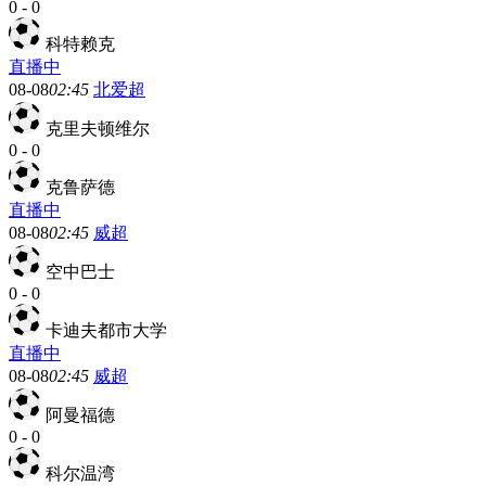
0
-
0
科特赖克
直播中
08-08
02:45
北爱超
克里夫顿维尔
0
-
0
克鲁萨德
直播中
08-08
02:45
威超
空中巴士
0
-
0
卡迪夫都市大学
直播中
08-08
02:45
威超
阿曼福德
0
-
0
科尔温湾