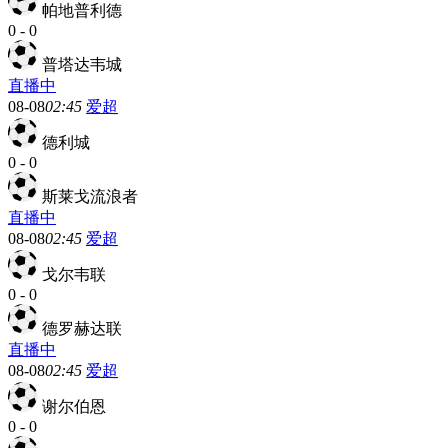
帕地普利德
0
-
0
普塔达韦城
直播中
08-08
02:45
爱超
德利城
0
-
0
斯莱戈流浪者
直播中
08-08
02:45
爱超
戈尔韦联
0
-
0
德罗赫达联
直播中
08-08
02:45
爱超
谢尔伯恩
0
-
0