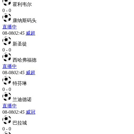
霍利韦尔
0
-
0
康纳斯码头
直播中
08-08
02:45
威超
新圣徒
0
-
0
西哈弗福德
直播中
08-08
02:45
威超
特芬琳
0
-
0
兰迪德诺
直播中
08-08
02:45
威冠
巴拉城
0
-
0