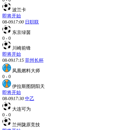
波兰卡
即将开始
08-09
17:00
日职联
东京绿茵
0
-
0
川崎前锋
即将开始
08-09
17:15
菲州长杯
凤凰燃料大师
0
-
0
伊拉斯图阴阳天
即将开始
08-09
17:30
中乙
大连可为
0
-
0
兰州陇原竞技