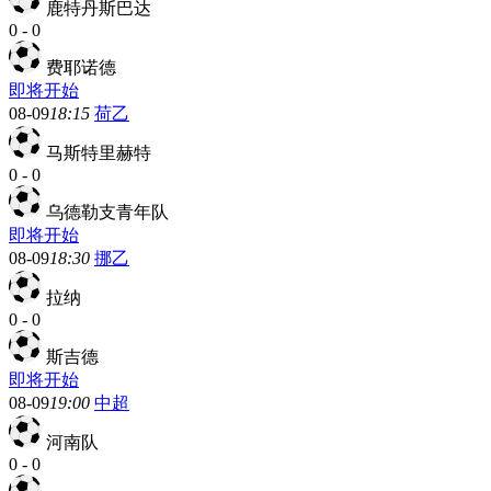
鹿特丹斯巴达
0
-
0
费耶诺德
即将开始
08-09
18:15
荷乙
马斯特里赫特
0
-
0
乌德勒支青年队
即将开始
08-09
18:30
挪乙
拉纳
0
-
0
斯吉德
即将开始
08-09
19:00
中超
河南队
0
-
0