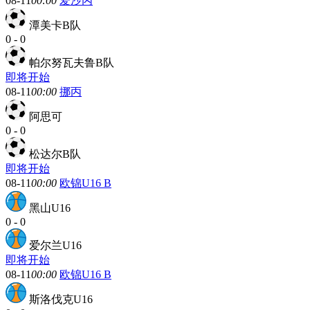
08-11
00:00
爱沙丙
潭美卡B队
0
-
0
帕尔努瓦夫鲁B队
即将开始
08-11
00:00
挪丙
阿思可
0
-
0
松达尔B队
即将开始
08-11
00:00
欧锦U16 B
黑山U16
0
-
0
爱尔兰U16
即将开始
08-11
00:00
欧锦U16 B
斯洛伐克U16