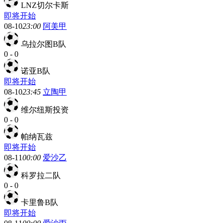
LNZ切尔卡斯
即将开始
08-10
23:00
阿美甲
乌拉尔图B队
0
-
0
诺亚B队
即将开始
08-10
23:45
立陶甲
维尔纽斯投资
0
-
0
帕纳瓦兹
即将开始
08-11
00:00
爱沙乙
科罗拉二队
0
-
0
卡里鲁B队
即将开始