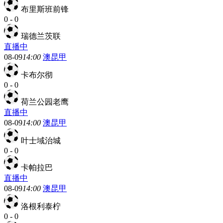
布里斯班前锋
0
-
0
瑞德兰茨联
直播中
08-09
14:00
澳昆甲
卡布尔彻
0
-
0
荷兰公园老鹰
直播中
08-09
14:00
澳昆甲
叶士域治城
0
-
0
卡帕拉巴
直播中
08-09
14:00
澳昆甲
洛根利泰柠
0
-
0