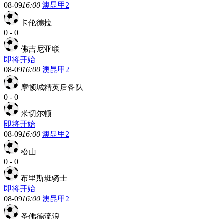
08-09
16:00
澳昆甲2
卡伦德拉
0
-
0
佛吉尼亚联
即将开始
08-09
16:00
澳昆甲2
摩顿城精英后备队
0
-
0
米切尔顿
即将开始
08-09
16:00
澳昆甲2
松山
0
-
0
布里斯班骑士
即将开始
08-09
16:00
澳昆甲2
圣佛德流浪