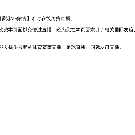
【中国香港VS蒙古】准时在线免费直播。
D】收藏本页面以免错过直播。还为您在本页面索引了相关国际友
球迷朋友提供最新的体育赛事直播、足球直播，国际友谊直播。