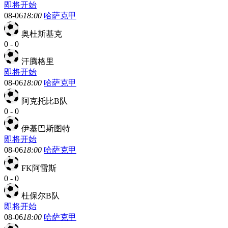
即将开始
08-06
18:00
哈萨克甲
奥杜斯基克
0
-
0
汗腾格里
即将开始
08-06
18:00
哈萨克甲
阿克托比B队
0
-
0
伊基巴斯图特
即将开始
08-06
18:00
哈萨克甲
FK阿雷斯
0
-
0
杜保尔B队
即将开始
08-06
18:00
哈萨克甲