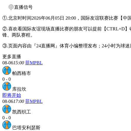
直播信号
①.北京时时间2026年06月05日 20:00，国际友谊联赛比赛
②.喜欢看国际友谊现场直播比赛的朋友可以提前【CTRL+
锋、两队赛程。
③.页面内容由『24直播网』体育小编整理发布；24小时为
更多直播
08-06
15:00
菲MPBL
帕西格市
0
-
0
库拉坎
即将开始
08-06
17:00
菲MPBL
凯西织工
0
-
0
巴塔安利瑟斯