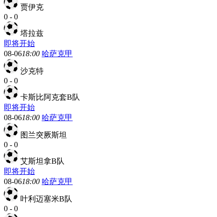
贾伊克
0
-
0
塔拉兹
即将开始
08-06
18:00
哈萨克甲
沙克特
0
-
0
卡斯比阿克套B队
即将开始
08-06
18:00
哈萨克甲
图兰突厥斯坦
0
-
0
艾斯坦拿B队
即将开始
08-06
18:00
哈萨克甲
叶利迈塞米B队
0
-
0