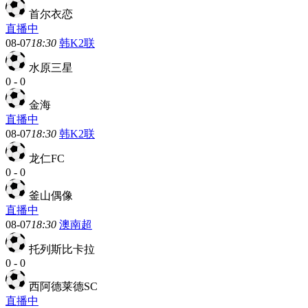
首尔衣恋
直播中
08-07
18:30
韩K2联
水原三星
0
-
0
金海
直播中
08-07
18:30
韩K2联
龙仁FC
0
-
0
釜山偶像
直播中
08-07
18:30
澳南超
托列斯比卡拉
0
-
0
西阿德莱德SC
直播中