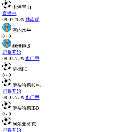
卡潘宝山
直播中
08-07
20:30
越南联
河内水牛
0
-
0
岘港巨龙
即将开始
08-07
21:00
也门甲
萨德FC
0
-
0
伊蒂哈德拉毛
即将开始
08-07
21:00
也门甲
伊蒂哈德IBB
0
-
0
阿尔亚莫克
即将开始