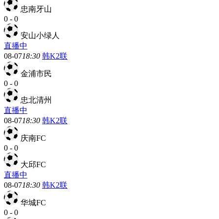
忠南牙山
0
-
0
安山小绿人
直播中
08-07
18:30
韩K2联
金浦市民
0
-
0
忠北清州
直播中
08-07
18:30
韩K2联
庆南FC
0
-
0
大邱FC
直播中
08-07
18:30
韩K2联
华城FC
0
-
0