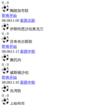
0
-
0
陶朗加市联
即将开始
08-08
11:00
新西北联
伊斯特恩沙伯奥克兰
0
-
0
芬奇布尔斯联
即将开始
08-08
11:15
新西中联
佩托内
0
-
0
威斯顿沙伯
即将开始
08-08
11:45
新西中联
岛湾联
0
-
0
上哈特市