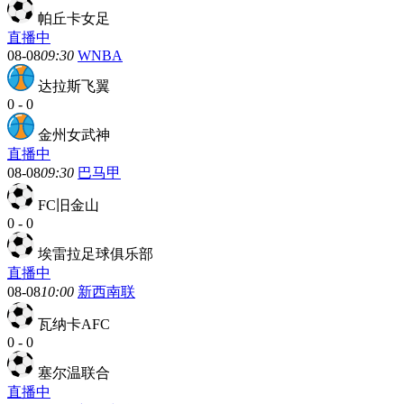
帕丘卡女足
直播中
08-08
09:30
WNBA
达拉斯飞翼
0
-
0
金州女武神
直播中
08-08
09:30
巴马甲
FC旧金山
0
-
0
埃雷拉足球俱乐部
直播中
08-08
10:00
新西南联
瓦纳卡AFC
0
-
0
塞尔温联合
直播中