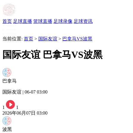
首页
足球直播
篮球直播
足球录像
足球资讯
当前位置:
首页
>
国际友谊
>
巴拿马VS波黑
国际友谊 巴拿马VS波黑
巴拿马
国际友谊 | 06-07 03:00
1
1
2026年06月07日 03:00
波黑