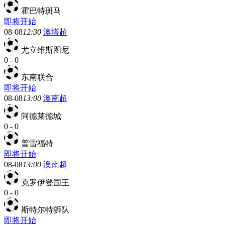
霍巴特斑马
即将开始
08-08
12:30
澳塔超
尤立维斯图尼
0
-
0
东南联合
即将开始
08-08
13:00
澳南超
阿德莱德城
0
-
0
普雷福特
即将开始
08-08
13:00
澳南超
克罗伊登国王
0
-
0
斯特尔特狮队
即将开始