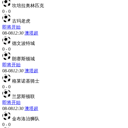
坎培拉奥林匹克
0
-
0
古玛老虎
即将开始
08-08
12:30
澳塔超
德文波特城
0
-
0
朗赛斯顿城
即将开始
08-08
12:30
澳塔超
格莱诺基骑士
0
-
0
兰瑟斯顿联
即将开始
08-08
12:30
澳塔超
金布洛治狮队
0
-
0