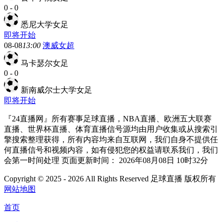
0
-
0
悉尼大学女足
即将开始
08-08
13:00
澳威女超
马卡瑟尔女足
0
-
0
新南威尔士大学女足
即将开始
『24直播网』所有赛事足球直播，NBA直播、欧洲五大联赛
直播、世界杯直播、体育直播信号源均由用户收集或从搜索引
擎搜索整理获得，所有内容均来自互联网，我们自身不提供任
何直播信号和视频内容，如有侵犯您的权益请联系我们，我们
会第一时间处理 页面更新时间： 2026年08月08日 10时32分
Copyright © 2025 - 2026 All Rights Reserved 足球直播 版权所有
网站地图
首页