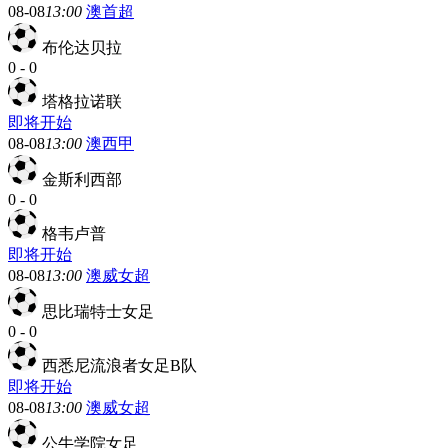
08-08
13:00
澳首超
布伦达贝拉
0
-
0
塔格拉诺联
即将开始
08-08
13:00
澳西甲
金斯利西部
0
-
0
格韦卢普
即将开始
08-08
13:00
澳威女超
思比瑞特士女足
0
-
0
西悉尼流浪者女足B队
即将开始
08-08
13:00
澳威女超
公牛学院女足