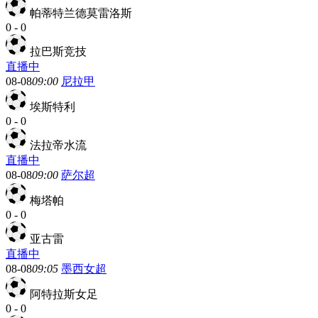
帕蒂特兰德莫雷洛斯
0
-
0
拉巴斯竞技
直播中
08-08
09:00
尼拉甲
埃斯特利
0
-
0
法拉帝水流
直播中
08-08
09:00
萨尔超
梅塔帕
0
-
0
亚古雷
直播中
08-08
09:05
墨西女超
阿特拉斯女足
0
-
0