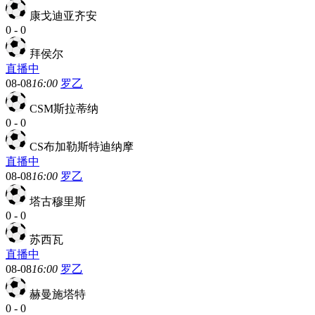
康戈迪亚齐安
0
-
0
拜侯尔
直播中
08-08
16:00
罗乙
CSM斯拉蒂纳
0
-
0
CS布加勒斯特迪纳摩
直播中
08-08
16:00
罗乙
塔古穆里斯
0
-
0
苏西瓦
直播中
08-08
16:00
罗乙
赫曼施塔特
0
-
0