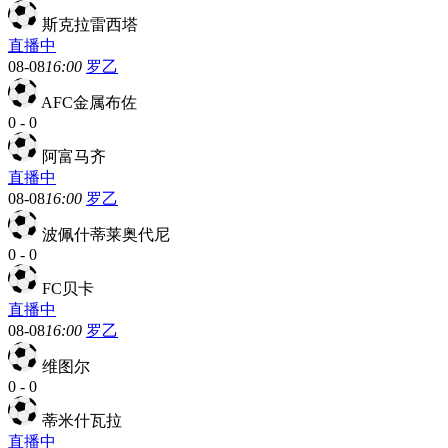
斯克拉雷西塔
直播中
08-08
16:00
罗乙
AFC金属布佐
0
-
0
阿富马齐
直播中
08-08
16:00
罗乙
波佩什蒂莱奥代尼
0
-
0
FC贝卡
直播中
08-08
16:00
罗乙
维图尔
0
-
0
蒂米什瓦拉
直播中