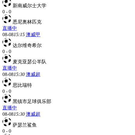
新南威尔士大学
0
-
0
悉尼奥林匹克
直播中
08-08
15:15
澳威甲
达尔维奇希尔
0
-
0
麦克亚瑟公羊队
直播中
08-08
15:30
澳威超
思比瑞特
0
-
0
黑镇市足球俱乐部
直播中
08-08
15:30
澳威超
萨瑟兰鲨鱼
0
-
0