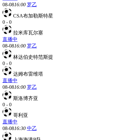
08-08
16:00
罗乙
CSA布加勒斯特星
0
-
0
拉米库瓦尔塞
直播中
08-08
16:00
罗乙
林达伯史特范斯提
0
-
0
达姆布雷维塔
直播中
08-08
16:00
罗乙
斯洛博齐亚
0
-
0
哥利亚
直播中
08-08
16:30
中乙
上海海港B队