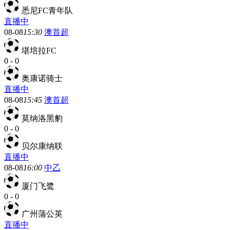
悉尼FC青年队
直播中
08-08
15:30
澳首超
堪培拉FC
0
-
0
奥康诺骑士
直播中
08-08
15:45
澳首超
莫纳洛黑豹
0
-
0
贝尔康纳联
直播中
08-08
16:00
中乙
厦门飞鹭
0
-
0
广州蒲公英
直播中