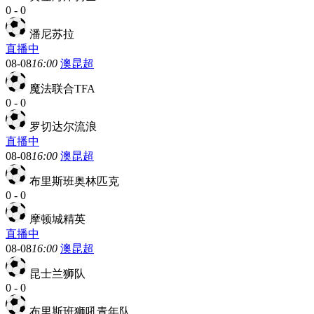
0
-
0
潘尼苏拉
直播中
08-08
16:00
澳昆超
魔法联合TFA
0
-
0
罗切达尔流浪
直播中
08-08
16:00
澳昆超
布里斯班奥林匹克
0
-
0
摩顿城精英
直播中
08-08
16:00
澳昆超
昆士兰狮队
0
-
0
布里斯班狮吼青年队