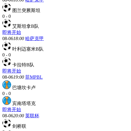
图兰突厥斯坦
0
-
0
艾斯坦拿B队
即将开始
08-06
18:00
哈萨克甲
叶利迈塞米B队
0
-
0
卡拉特B队
即将开始
08-06
19:00
菲MPBL
巴塘坎卡卢
0
-
0
宾南塔塔克
即将开始
08-06
20:00
英联杯
剑桥联