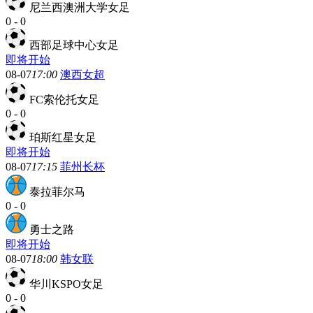
尼兰西澳洲大学女足
0
-
0
西部足球中心女足
即将开始
08-07
17:00
澳西女超
FC索伦托女足
0
-
0
珀斯红星女足
即将开始
08-07
17:15
菲州长杯
泰拉菲尔马
0
-
0
勇士之路
即将开始
08-07
18:00
韩女联
华川KSPO女足
0
-
0