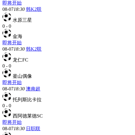
即将开始
08-07
18:30
韩K2联
水原三星
0
-
0
金海
即将开始
08-07
18:30
韩K2联
龙仁FC
0
-
0
釜山偶像
即将开始
08-07
18:30
澳南超
托列斯比卡拉
0
-
0
西阿德莱德SC
即将开始
08-07
18:30
日职联