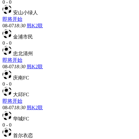
0
-
0
安山小绿人
即将开始
08-07
18:30
韩K2联
金浦市民
0
-
0
忠北清州
即将开始
08-07
18:30
韩K2联
庆南FC
0
-
0
大邱FC
即将开始
08-07
18:30
韩K2联
华城FC
0
-
0
首尔衣恋