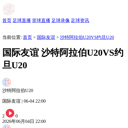
首页
足球直播
篮球直播
足球录像
足球资讯
当前位置:
首页
>
国际友谊
>
沙特阿拉伯U20VS约旦U20
国际友谊 沙特阿拉伯U20VS约
旦U20
沙特阿拉伯U20
国际友谊 | 06-04 22:00
2
0
2026年06月04日 22:00