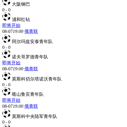
大阪钢巴
0
-
0
浦和红钻
即将开始
08-07
19:00
俄青联
阿尔玛兹安泰青年队
0
-
0
诺夫哥罗德青年队
即将开始
08-07
19:00
俄青联
莫斯科切尔塔诺沃青年队
0
-
0
喀山鲁宾青年队
即将开始
08-07
19:00
俄青联
莫斯科中央陆军青年队
0
-
0